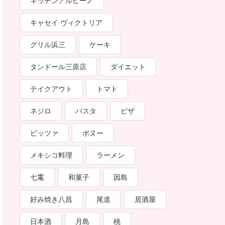
キッチンアルピーノ
キャセイ ヴィクトリア
グリル浜三
ケーキ
タンドール三原店
ダイエット
テイクアウト
トマト
ネジロ
パスタ
ピザ
ピッツァ
ボヌー
メキシコ料理
ラーメン
七竃
和菓子
因島
好み焼き八昌
尾道
居酒屋
日本酒
月島
桃