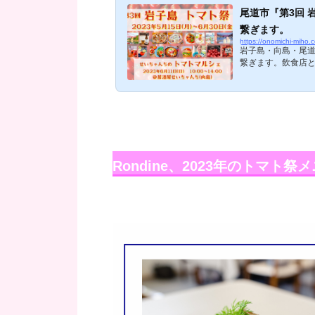
尾道市『第3回
繋ぎます。
https://onomichi-miho
岩子島・向島・尾
繋ぎます。飲食店
に開催しています。
2023』も開催予
島のトマト農家と、
い。開催期間：202
だ...
Rondine、2023年のトマト祭