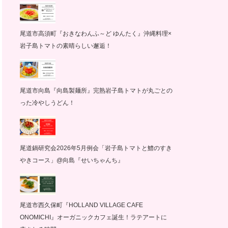
尾道市高須町『おきなわんふ～ど ゆんたく』沖縄料理×
岩子島トマトの素晴らしい邂逅！
尾道市向島『向島製麺所』完熟岩子島トマトが丸ごとの
った冷やしうどん！
尾道鍋研究会2026年5月例会「岩子島トマトと鱧のすき
やきコース」@向島『せいちゃんち』
尾道市西久保町『HOLLAND VILLAGE CAFE
ONOMICHI』オーガニックカフェ誕生！ラテアートに