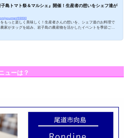
 岩子島トマト祭＆マルシェ』開催！生産者の想いをシェフ達が
.com/gourmet/69890
道をもっと楽しく美味しく！生産者さんの想いを、シェフ達のお料理で
と農家がタッグを組み、岩子島の農産物を活かしたイベントを季節ごと
『第3回 岩子島トマト祭』とともに、『せいちゃんちのトマトマルシェ
定！ぜひ、期間中に尾道へお越しくださいね。 第3回 岩子島トマト祭 岩子
向島・因島・尾道市街地の飲食店6店によるトマト祭をお楽しみくださ
3年5月15日(月)～6月30日(金)開催場所：以下「参加飲食店」をご覧く
メニューは？