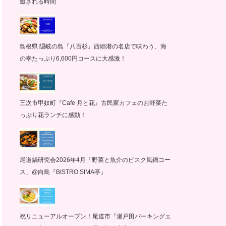
癒される時間
島根県 隠岐の島『八百杉』西郷港の名店で味わう、海
の幸たっぷり6,600円コースに大感激！
三次市甲奴町『Cafe 月と花』古民家カフェのお野菜た
っぷり花ランチに感動！
尾道鍋研究会2026年4月「野菜と魚介のビスク風鍋コー
ス」@向島『BISTRO SIMA亭』
祝リニューアルオープン！尾道市『瀬戸田パーキングエ