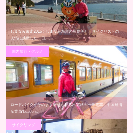
しまなみ縦走2016！しまなみ海道の多島美と、サイクリストの
人情に感動した一日。…
国内旅行・グルメ
ロードバイクがそのまま乗せられる出雲路の一畑電車！中国経済
産業局“Leaders…
サイクリング