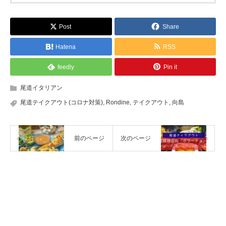
Post
Share
Hatena
RSS
feedly
Pin it
尾道イタリアン
尾道テイクアウト(コロナ対策)
,
Rondine
,
テイクアウト
,
向島
前のページ
次のページ