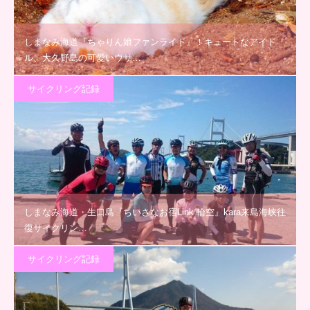
しまなみ海道『ちゃりん娘ファンライド』！キュートなアイド
ル、大久野島の可愛いウサ…
サイクリング記録
しまなみ海道・生口島『ちいさなお宿Link 輪空』kara来島海峡往
復サイクリン…
サイクリング記録