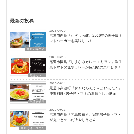
最新の投稿
2026/06/20
尾道市向島『かぎしっぽ』2026年の岩子島ト
マトバーガーも美味しい！
尾道の専門店
2026/06/18
尾道市因島『しまなみカレー ルリヲン』岩子
島トマトの無水カレーが反則級の美味しさ！
尾道カレー
2026/06/14
尾道市高須町『おきなわんふ～ど ゆんたく』
沖縄料理×岩子島トマトの素晴らしい邂逅！
尾道居酒屋
2026/06/12
尾道市向島『向島製麺所』完熟岩子島トマト
が丸ごとのった冷やしうどん！
尾道そば・うどん