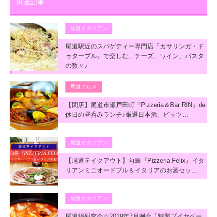
関連記事
尾道イタリアン
尾道駅近のスパゲティー専門店『カサリンガ・ド
ゥターブル』で楽しむ、チーズ、ワイン、パスタ
の数々♪
尾道グルメ
【閉店】尾道市瀬戸田町『Pizzeria＆Bar RIN』de
休日の昼呑みランチ♪厳選日本酒、ピッツ…
尾道イタリアン
【尾道テイクアウト】向島『Pizzeria Felix』イタ
リアンミニオードブル＆イタリアのお酒セッ…
尾道イタリアン
尾道鍋研究会☆2019年7月例会「特製ブイヤベー