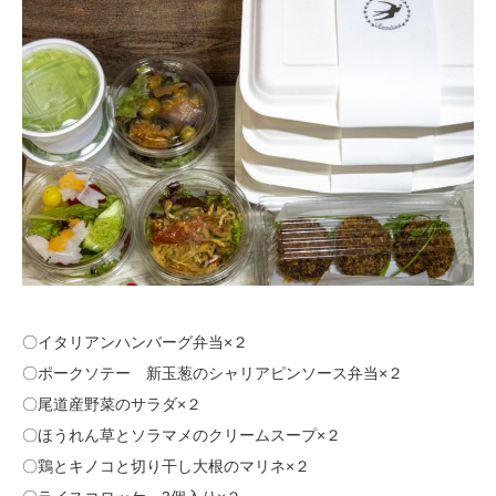
〇イタリアンハンバーグ弁当×２
〇ポークソテー 新玉葱のシャリアピンソース弁当×２
〇尾道産野菜のサラダ×２
〇ほうれん草とソラマメのクリームスープ×２
〇鶏とキノコと切り干し大根のマリネ×２