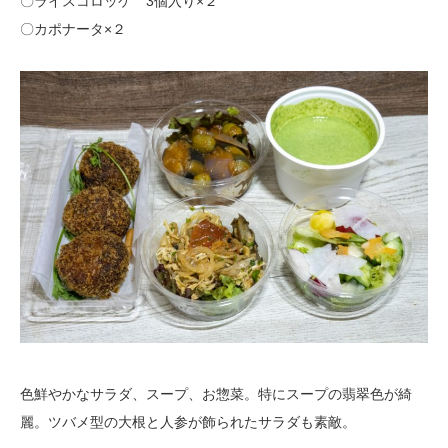
〇ライスコロッケ 3個入り×２
〇カポナータ×２
色鮮やかなサラダ、スープ、お惣菜。特にスープの翡翠色が綺
麗。ツバメ型の大根と人参が飾られたサラダも素敵。