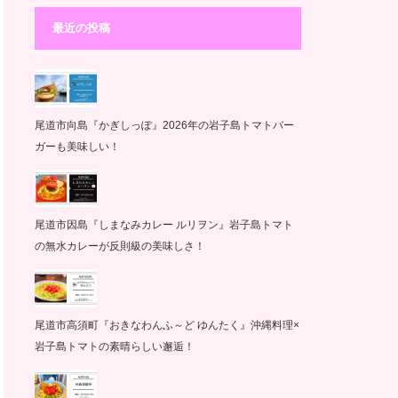
最近の投稿
尾道市向島『かぎしっぽ』2026年の岩子島トマトバー
ガーも美味しい！
尾道市因島『しまなみカレー ルリヲン』岩子島トマト
の無水カレーが反則級の美味しさ！
尾道市高須町『おきなわんふ～ど ゆんたく』沖縄料理×
岩子島トマトの素晴らしい邂逅！