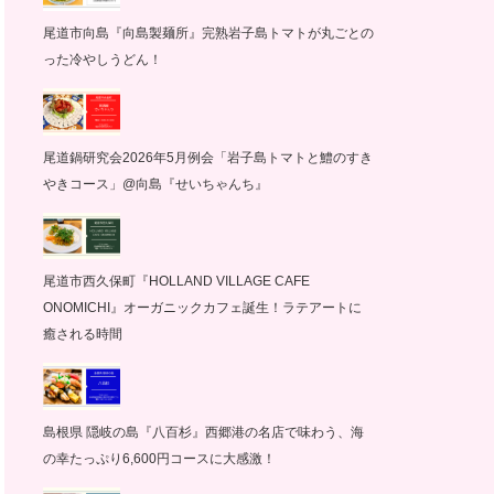
尾道市向島『向島製麺所』完熟岩子島トマトが丸ごとの
った冷やしうどん！
尾道鍋研究会2026年5月例会「岩子島トマトと鱧のすき
やきコース」@向島『せいちゃんち』
尾道市西久保町『HOLLAND VILLAGE CAFE
ONOMICHI』オーガニックカフェ誕生！ラテアートに
癒される時間
島根県 隠岐の島『八百杉』西郷港の名店で味わう、海
の幸たっぷり6,600円コースに大感激！