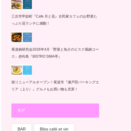
三次市甲奴町『Cafe 月と花』古民家カフェのお野菜た
っぷり花ランチに感動！
尾道鍋研究会2026年4月「野菜と魚介のビスク風鍋コー
ス」@向島『BISTRO SIMA亭』
祝リニューアルオープン！尾道市『瀬戸田パーキングエ
リア（上り）』グルメもお買い物も充実！
タグ
BAR
Bliss café et vin