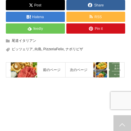
Post
Share
Hatena
RSS
feedly
Pin it
尾道イタリアン
ピッツェリア
,
向島
,
PizzeriaFelix
,
ナポリピザ
前のページ
次のページ
ホーム
新着情報
シェア
お問合せ