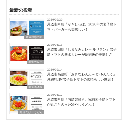
最新の投稿
2026/06/20
尾道市向島『かぎしっぽ』2026年の岩子島ト
マトバーガーも美味しい！
尾道の専門店
2026/06/18
尾道市因島『しまなみカレー ルリヲン』岩子
島トマトの無水カレーが反則級の美味しさ！
尾道カレー
2026/06/14
尾道市高須町『おきなわんふ～ど ゆんたく』
沖縄料理×岩子島トマトの素晴らしい邂逅！
尾道居酒屋
2026/06/12
尾道市向島『向島製麺所』完熟岩子島トマト
が丸ごとのった冷やしうどん！
尾道そば・うどん