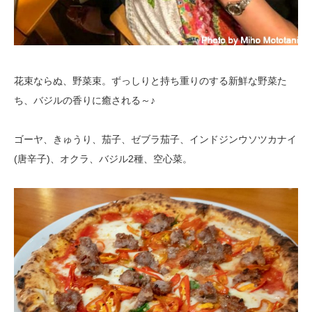
花束ならぬ、野菜束。ずっしりと持ち重りのする新鮮な野菜た
ち、バジルの香りに癒される～♪
ゴーヤ、きゅうり、茄子、ゼブラ茄子、インドジンウソツカナイ
(唐辛子)、オクラ、バジル2種、空心菜。