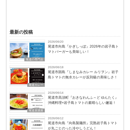
最新の投稿
2026/06/20
尾道市向島『かぎしっぽ』2026年の岩子島ト
マトバーガーも美味しい！
尾道の専門店
2026/06/18
尾道市因島『しまなみカレー ルリヲン』岩子
島トマトの無水カレーが反則級の美味しさ！
尾道カレー
2026/06/14
尾道市高須町『おきなわんふ～ど ゆんたく』
沖縄料理×岩子島トマトの素晴らしい邂逅！
尾道居酒屋
2026/06/12
尾道市向島『向島製麺所』完熟岩子島トマト
が丸ごとのった冷やしうどん！