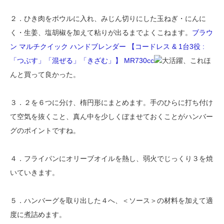
２．ひき肉をボウルに入れ、みじん切りにした玉ねぎ・にんに
く・生姜、塩胡椒を加えて粘りが出るまでよくこねます。
ブラウ
ン マルチクイック ハンドブレンダー 【コードレス & 1台3役 :
「つぶす」「混ぜる」「きざむ」】 MR730cc
大活躍、これほ
んと買って良かった。
３．２を６つに分け、楕円形にまとめます。手のひらに打ち付け
て空気を抜くこと、真ん中を少しくぼませておくことがハンバー
グのポイントですね。
４．フライパンにオリーブオイルを熱し、弱火でじっくり３を焼
いていきます。
５．ハンバーグを取り出した４へ、＜ソース＞の材料を加えて適
度に煮詰めます。