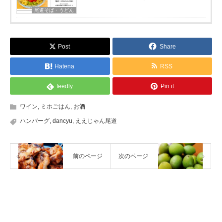
尾道そば・うどん
Post
Share
Hatena
RSS
feedly
Pin it
ワイン
,
ミホごはん
,
お酒
ハンバーグ
,
dancyu
,
ええじゃん尾道
前のページ
次のページ