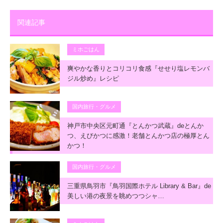
関連記事
ミホごはん
爽やかな香りとコリコリ食感『せせり塩レモンバ
ジル炒め』レシピ
国内旅行・グルメ
神戸市中央区元町通『とんかつ武蔵』deとんか
つ、えびかつに感激！老舗とんかつ店の極厚とん
かつ！
国内旅行・グルメ
三重県鳥羽市『鳥羽国際ホテル Library & Bar』de
美しい港の夜景を眺めつつシャ…