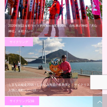
2020年初詣＆初ライド約40km☆尾道因島、自転車の神様『大山
神社』＆初カレー…
サイクリング
しまなみ縦走2016！しまなみ海道の多島美と、サイクリストの
人情に感動した一日。…
サイクリング記録
ホーム
新着情報
シェア
お問合せ