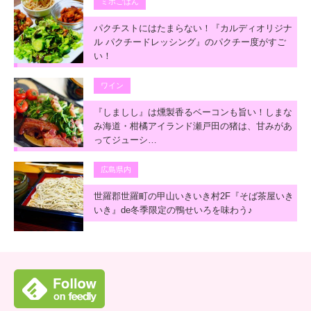
ミホごはん
パクチストにはたまらない！『カルディオリジナ
ル パクチードレッシング』のパクチー度がすご
い！
ワイン
『しましし』は燻製香るベーコンも旨い！しまな
み海道・柑橘アイランド瀬戸田の猪は、甘みがあ
ってジューシ…
広島県内
世羅郡世羅町の甲山いきいき村2F『そば茶屋いき
いき』de冬季限定の鴨せいろを味わう♪