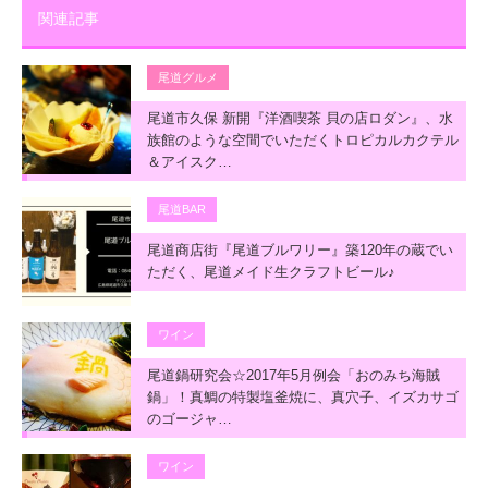
関連記事
尾道グルメ
尾道市久保 新開『洋酒喫茶 貝の店ロダン』、水
族館のような空間でいただくトロピカルカクテル
＆アイスク…
尾道BAR
尾道商店街『尾道ブルワリー』築120年の蔵でい
ただく、尾道メイド生クラフトビール♪
ワイン
尾道鍋研究会☆2017年5月例会「おのみち海賊
鍋」！真鯛の特製塩釜焼に、真穴子、イズカサゴ
のゴージャ…
ワイン