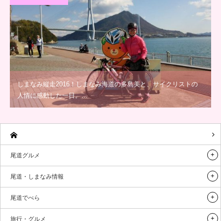
しまなみ縦走2016！しまなみ海道の多島美と、サイクリストの
人情に感動した一日。…
尾道グルメ
尾道・しまなみ情報
尾道でべら
旅行・グルメ