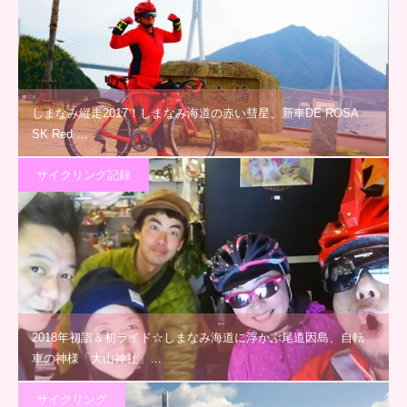
しまなみ縦走2017！しまなみ海道の赤い彗星、新車DE ROSA
SK Red …
サイクリング記録
2018年初詣＆初ライド☆しまなみ海道に浮かぶ尾道因島、自転
車の神様「大山神社」…
サイクリング