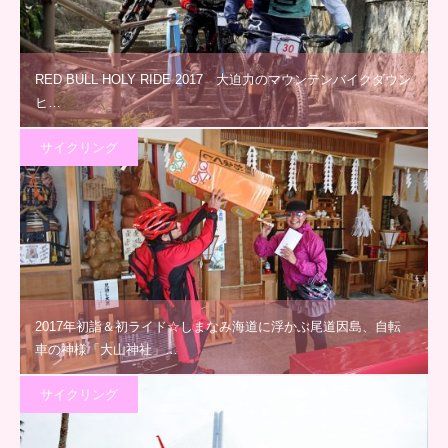
RED BULL HOLY RIDE 2017 大迫力のマウンテンバイクダウン
ヒ…
サイクリング
2017年初詣＆初ライド☆しまなみ海道に浮かぶ尾道因島、自転
車の神様「大山神社」…
サイクリング