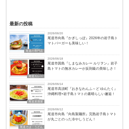
最新の投稿
2026/06/20
尾道市向島『かぎしっぽ』2026年の岩子島ト
マトバーガーも美味しい！
尾道の専門店
2026/06/18
尾道市因島『しまなみカレー ルリヲン』岩子
島トマトの無水カレーが反則級の美味しさ！
尾道カレー
2026/06/14
尾道市高須町『おきなわんふ～ど ゆんたく』
沖縄料理×岩子島トマトの素晴らしい邂逅！
尾道居酒屋
2026/06/12
尾道市向島『向島製麺所』完熟岩子島トマト
が丸ごとのった冷やしうどん！
尾道そば・うどん