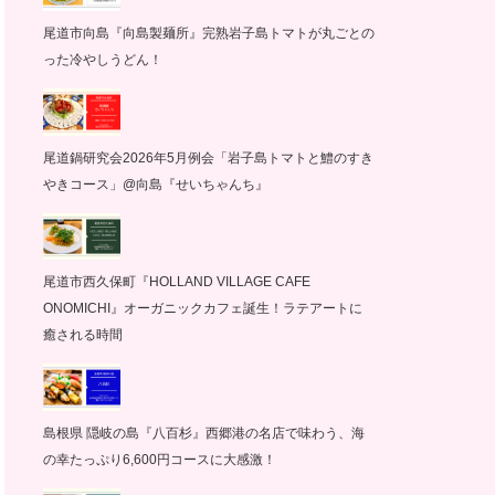
尾道市向島『向島製麺所』完熟岩子島トマトが丸ごとの
った冷やしうどん！
尾道鍋研究会2026年5月例会「岩子島トマトと鱧のすき
やきコース」@向島『せいちゃんち』
尾道市西久保町『HOLLAND VILLAGE CAFE
ONOMICHI』オーガニックカフェ誕生！ラテアートに
癒される時間
島根県 隠岐の島『八百杉』西郷港の名店で味わう、海
の幸たっぷり6,600円コースに大感激！