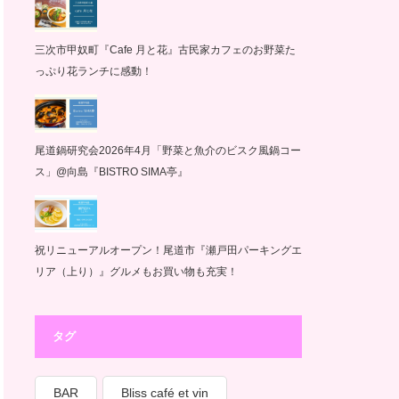
三次市甲奴町『Cafe 月と花』古民家カフェのお野菜た
っぷり花ランチに感動！
尾道鍋研究会2026年4月「野菜と魚介のビスク風鍋コー
ス」@向島『BISTRO SIMA亭』
祝リニューアルオープン！尾道市『瀬戸田パーキングエ
リア（上り）』グルメもお買い物も充実！
タグ
BAR
Bliss café et vin