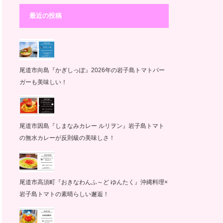
最近の投稿
尾道市向島『かぎしっぽ』2026年の岩子島トマトバー
ガーも美味しい！
尾道市因島『しまなみカレー ルリヲン』岩子島トマト
の無水カレーが反則級の美味しさ！
尾道市高須町『おきなわんふ～ど ゆんたく』沖縄料理×
岩子島トマトの素晴らしい邂逅！