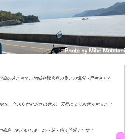
向島の人たちで、地域や観光客の集いの場所へ再生させた
は中止、年末年始やお盆は休み、天候によりお休みすること
の向島（むかいしま）の立花・釣々浜近くです！