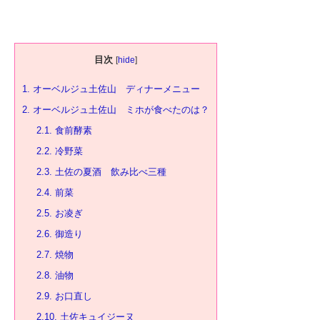
目次
[
hide
]
1.
オーベルジュ土佐山 ディナーメニュー
2.
オーベルジュ土佐山 ミホが食べたのは？
2.1.
食前酵素
2.2.
冷野菜
2.3.
土佐の夏酒 飲み比べ三種
2.4.
前菜
2.5.
お凌ぎ
2.6.
御造り
2.7.
焼物
2.8.
油物
2.9.
お口直し
2.10.
土佐キュイジーヌ