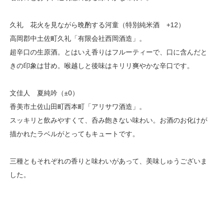
久礼 花火を見ながら晩酌する河童（特別純米酒 +12）
高岡郡中土佐町久礼「有限会社西岡酒造」。
超辛口の生原酒。とはいえ香りはフルーティーで、口に含んだと
きの印象は甘め。喉越しと後味はキリリ爽やかな辛口です。
文佳人 夏純吟（±0）
香美市土佐山田町西本町「アリサワ酒造」。
スッキリと飲みやすくて、呑み飽きない味わい。お酒のお化けが
描かれたラベルがとってもキュートです。
三種ともそれぞれの香りと味わいがあって、美味しゅうございま
した。