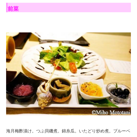
前菜
海月梅酢漬け。つぶ貝磯煮。錦糸瓜。いたどり炒め煮。ブルーベ