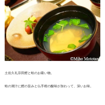
土佐久礼宗田鰹と蛤のお吸い物。
蛤の潮汁に鰹の旨みと仏手柑の酸味が加わって、深いお味。