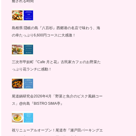
癒される時間
島根県 隠岐の島『八百杉』西郷港の名店で味わう、海
の幸たっぷり6,600円コースに大感激！
三次市甲奴町『Cafe 月と花』古民家カフェのお野菜た
っぷり花ランチに感動！
尾道鍋研究会2026年4月「野菜と魚介のビスク風鍋コー
ス」@向島『BISTRO SIMA亭』
祝リニューアルオープン！尾道市『瀬戸田パーキングエ