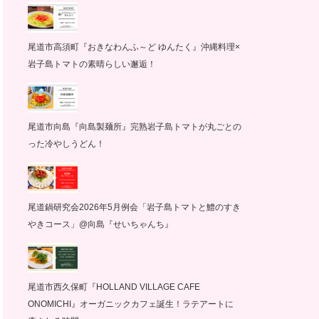
尾道市高須町『おきなわんふ～ど ゆんたく』沖縄料理×
岩子島トマトの素晴らしい邂逅！
尾道市向島『向島製麺所』完熟岩子島トマトが丸ごとの
った冷やしうどん！
尾道鍋研究会2026年5月例会「岩子島トマトと鱧のすき
やきコース」@向島『せいちゃんち』
尾道市西久保町『HOLLAND VILLAGE CAFE
ONOMICHI』オーガニックカフェ誕生！ラテアートに