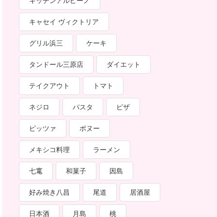
キッチンアルピーノ
キャセイ ヴィクトリア
グリル浜三
ケーキ
タンドール三原店
ダイエット
テイクアウト
トマト
ネジロ
パスタ
ピザ
ピッツァ
ボヌー
メキシコ料理
ラーメン
七竃
和菓子
因島
好み焼き八昌
尾道
居酒屋
日本酒
月島
桃