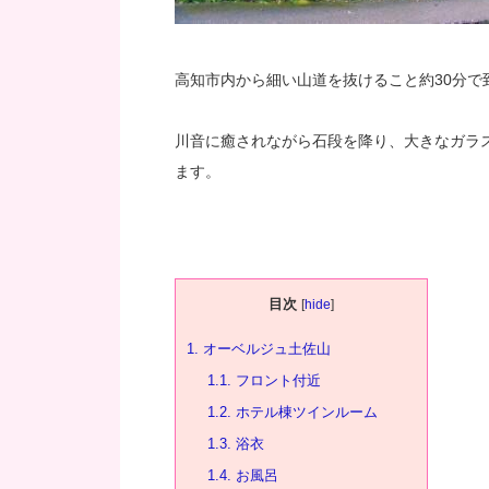
高知市内から細い山道を抜けること約30分で
川音に癒されながら石段を降り、大きなガラ
ます。
目次
[
hide
]
1.
オーベルジュ土佐山
1.1.
フロント付近
1.2.
ホテル棟ツインルーム
1.3.
浴衣
1.4.
お風呂