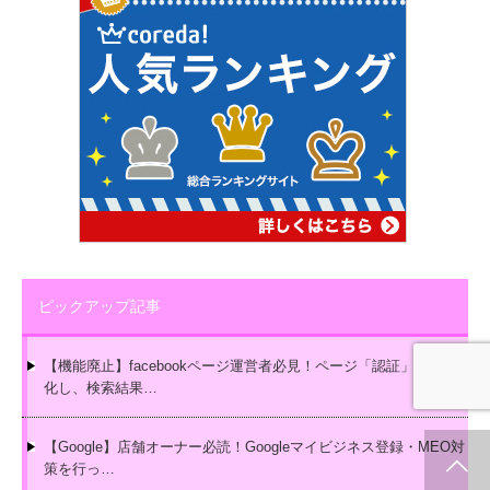
ピックアップ記事
【機能廃止】facebookページ運営者必見！ページ「認証」で公式
化し、検索結果…
【Google】店舗オーナー必読！Googleマイビジネス登録・MEO対
策を行っ…
ホーム
新着情報
シェア
お問合せ