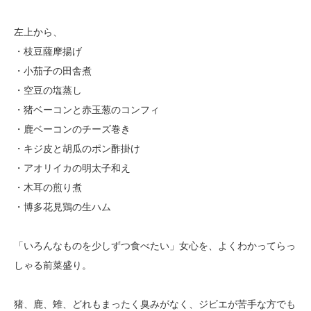
左上から、
・枝豆薩摩揚げ
・小茄子の田舎煮
・空豆の塩蒸し
・猪ベーコンと赤玉葱のコンフィ
・鹿ベーコンのチーズ巻き
・キジ皮と胡瓜のポン酢掛け
・アオリイカの明太子和え
・木耳の煎り煮
・博多花見鶏の生ハム
「いろんなものを少しずつ食べたい」女心を、よくわかってらっ
しゃる前菜盛り。
猪、鹿、雉、どれもまったく臭みがなく、ジビエが苦手な方でも