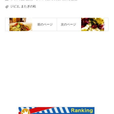
ジビエ
,
またぎの杜
前のページ
次のページ