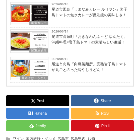
2026/06/18
尾道市因島『しまなみカレー ルリヲン』岩子
島トマトの無水カレーが反則級の美味しさ！
尾道カレー
2026/06/14
尾道市高須町『おきなわんふ～ど ゆんたく』
沖縄料理×岩子島トマトの素晴らしい邂逅！
尾道居酒屋
2026/06/12
尾道市向島『向島製麺所』完熟岩子島トマト
が丸ごとのった冷やしうどん！
尾道そば・うどん
Post
Share
Hatena
RSS
feedly
Pin it
ワイン
,
国内旅行・グルメ
,
広島市
,
広島県内
,
お酒