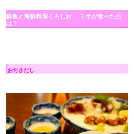
鮮魚と海鮮料理くろしお 、ミホが食べたの
は？
お付きだし