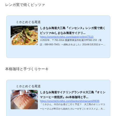
レンガ窯で焼くピッツァ
ミホとめぐる尾道
しまなみ海道大三島『インセンス』レンガ窯で焼く
ピッツァdeしまなみ海道サイクリ...
https://onomichi-miho.com/daiet/cycling/7510
※2022年、〒791-0314 愛媛県東温市松瀬川甲592-153（電
話：089-993-7943）へ移転されました）2014年3月20日オープ
ンから1年少々。「予約してから行かんと、ピザ食べれんよ
ー」と言われる人気店となられてます。ランチタイムに予約を
入れ、尾道・向島から愛チャリ(DE ROSA R838)でレッツゴ
ー！自宅から約40km、3つの橋をこえて向かいます。 インセ
ンスのメニューは？ 各種ドリンク、フローズン、ワッフル、カ
本格珈琲と手づくりケーキ
レー、パスタ、おまかせランチプレートなどなど。お目当ての
ピッツァは10種類！定番マルゲリータから、はちみつとチ...
ミホとめぐる尾道
しまなみ海道サイクリングランチ☆大三島『オミシ
マコーヒー焙煎所』de本格珈琲と手...
https://onomichi-miho.com/kanko/shimanami/8936
「ミホさん、今日のお昼どこ行く予定？ 大三島のオミシマコ
ーヒーさんが昨日から始めたカレーがすごいオススメよ」大三
島で開催されていた＜キャノンデール試乗会＞にて、「ポタリ