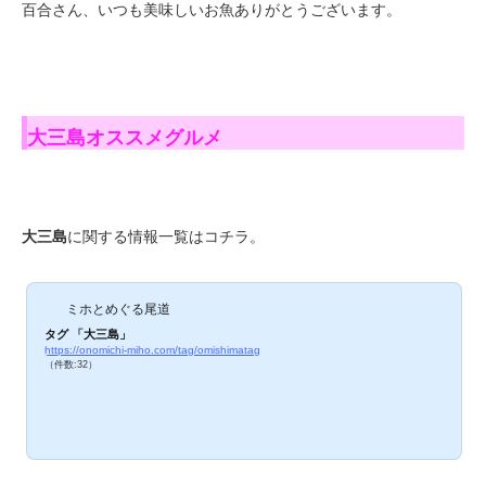
百合さん、いつも美味しいお魚ありがとうございます。
大三島オススメグルメ
大三島
に関する情報一覧はコチラ。
ミホとめぐる尾道
タグ 「大三島」
https://onomichi-miho.com/tag/omishimatag
（件数:32）