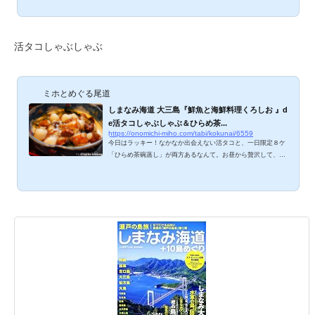
ング Shimanami café」さんから教えていただいたグルメ情
報。それならと行ってみて大正解！ほんのりスパイシーなトマ
トカレー、手づくりケーキ、自家焙煎珈琲、本格的かつ優しい
お味に大満足なお店でした♪ オミシマコーヒー焙煎所のメニュ
活タコしゃぶしゃぶ
ーは？ スパイスからのトマトチキンカレー 500円天然酵母手
づくりベーグルサンド 300円自家焙煎エスプ...
ミホとめぐる尾道
しまなみ海道 大三島『鮮魚と海鮮料理くろしお 』d
e活タコしゃぶしゃぶ＆ひらめ茶...
https://onomichi-miho.com/tabi/kokunai/6559
今日はラッキー！なかなか出会えない活タコと、一日限定８ケ
「ひらめ茶碗蒸し」が両方あるなんて。お昼から贅沢して、両
方いっちゃいまーす。鮮魚と海鮮料理くろしおのメニュー
は？ 定食と一品料理（刺身・煮物・揚げ物）。ひらめ、鯛、タ
コ、ハマチ、美味しそうなものがずらり。コース３種（ひら
め、鯛、タコ）と飲み物。牡蠣、海老、鶏唐も。サザエ、アワ
ビ、メバル、ホゴ(ガシラ)、オコゼ、あぁ、どれも食べたい
っ。豪華なfacebookeチェックイン特典があるので、ユーザー
の方は是非チェックインしましょう。 鮮魚と海鮮料...