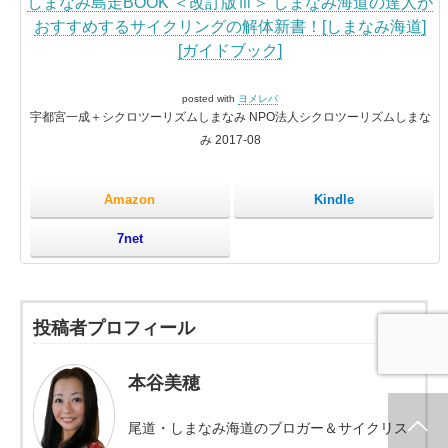
しまなみ島走BOOK ＜改訂版Ⅲ＞ しまなみ海道の達人が
おすすめするサイクリングの解体新書！[しまなみ海道]
[ガイドブック]
posted with
ヨメレバ
宇都宮一成＋シクロツーリズムしまなみ NPO法人シクロツーリズムしまな
み 2017-08
Amazon
Kindle
7net
投稿者プロフィール
本谷美穂
尾道・しまなみ海道のブロガー＆サイクリス
ホーム
新着情報
シェア
お問合せ