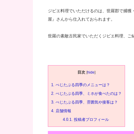
ジビエ料理でいただけるのは、世羅郡で捕獲
屋』さんから仕入れておられます。
世羅の素敵古民家でいただくジビエ料理、ご
目次
[
hide
]
1.
べじたぶる四季のメニューは？
2.
べじたぶる四季、ミホが食べたのは？
3.
べじたぶる四季、雰囲気や接客は？
4.
店舗情報
4.0.1.
投稿者プロフィール