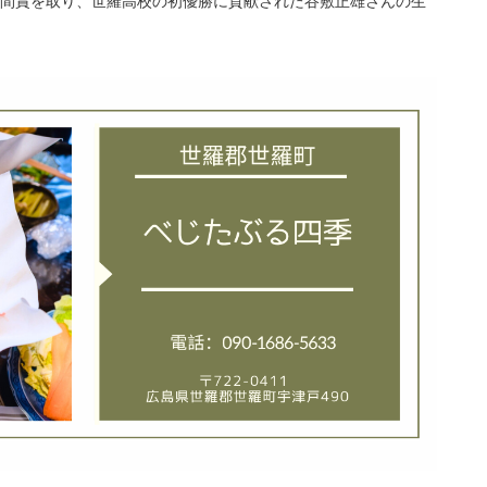
区間賞を取り、世羅高校の初優勝に貢献された谷敷正雄さんの生