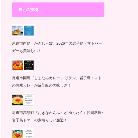
最近の投稿
尾道市向島『かぎしっぽ』2026年の岩子島トマトバー
ガーも美味しい！
尾道市因島『しまなみカレー ルリヲン』岩子島トマト
の無水カレーが反則級の美味しさ！
尾道市高須町『おきなわんふ～ど ゆんたく』沖縄料理×
岩子島トマトの素晴らしい邂逅！