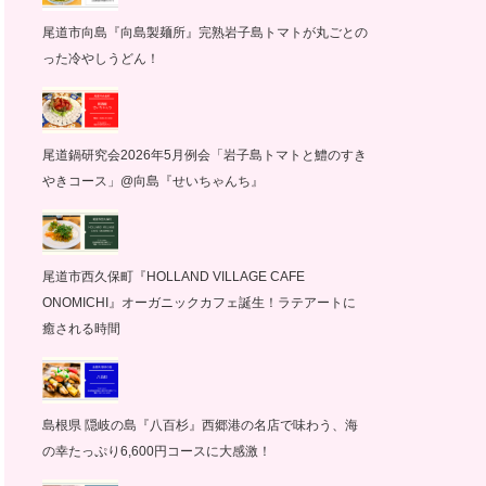
尾道市向島『向島製麺所』完熟岩子島トマトが丸ごとの
った冷やしうどん！
尾道鍋研究会2026年5月例会「岩子島トマトと鱧のすき
やきコース」@向島『せいちゃんち』
尾道市西久保町『HOLLAND VILLAGE CAFE
ONOMICHI』オーガニックカフェ誕生！ラテアートに
癒される時間
島根県 隠岐の島『八百杉』西郷港の名店で味わう、海
の幸たっぷり6,600円コースに大感激！