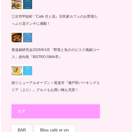
三次市甲奴町『Cafe 月と花』古民家カフェのお野菜た
っぷり花ランチに感動！
尾道鍋研究会2026年4月「野菜と魚介のビスク風鍋コー
ス」@向島『BISTRO SIMA亭』
祝リニューアルオープン！尾道市『瀬戸田パーキングエ
リア（上り）』グルメもお買い物も充実！
タグ
BAR
Bliss café et vin