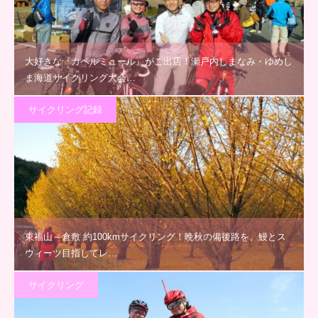
大好きな『カペルミュール』がご出店！瀬戸内しまなみ・ゆめし
ま海道サイクリング大会…
サイクリング記録
東福山～倉敷 約100kmサイクリング！晩秋の備後路を、鰻とス
ウィーツ目指してレ…
サイクリング