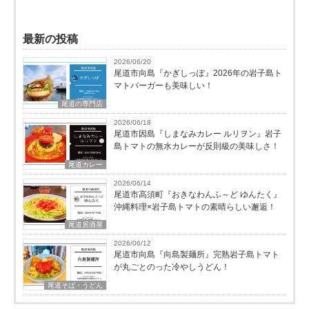
最新の投稿
2026/06/20
尾道市向島『かぎしっぽ』2026年の岩子島ト
マトバーガーも美味しい！
尾道の専門店
2026/06/18
尾道市因島『しまなみカレー ルリヲン』岩子
島トマトの無水カレーが反則級の美味しさ！
尾道カレー
2026/06/14
尾道市高須町『おきなわんふ～ど ゆんたく』
沖縄料理×岩子島トマトの素晴らしい邂逅！
尾道居酒屋
2026/06/12
尾道市向島『向島製麺所』完熟岩子島トマト
が丸ごとのった冷やしうどん！
尾道そば・うどん