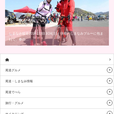
しまなみ縦走2018 1日目3/24(土)！快晴のしまなみブルーに包ま
れて、春の…
尾道グルメ
尾道・しまなみ情報
尾道でべら
旅行・グルメ