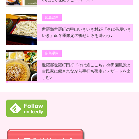
広島県内
世羅郡世羅町の甲山いきいき村2F『そば茶屋いき
いき』de冬季限定の鴨せいろを味わう♪
広島県内
世羅郡世羅町田打『そば処ここち』de田園風景と
古民家に癒されながら手打ち蕎麦とデザートを楽
しむ♪