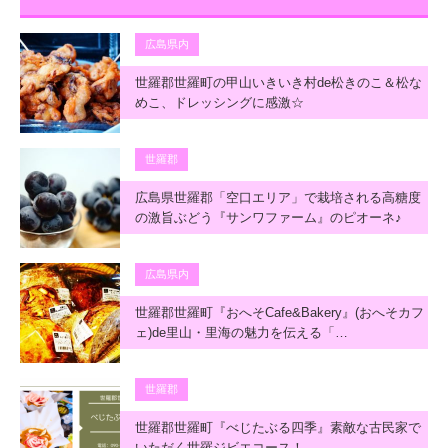
広島県内
世羅郡世羅町の甲山いきいき村de松きのこ＆松な
めこ、ドレッシングに感激☆
世羅郡
広島県世羅郡「空口エリア」で栽培される高糖度
の激旨ぶどう『サンワファーム』のピオーネ♪
広島県内
世羅郡世羅町『おへそCafe&Bakery』(おへそカフ
ェ)de里山・里海の魅力を伝える「…
世羅郡
世羅郡世羅町『べじたぶる四季』素敵な古民家で
いただく世羅ジビエコース！