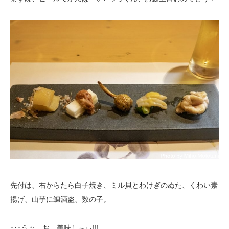
先付は、右からたら白子焼き、ミル貝とわけぎのぬた、くわい素
揚げ、山芋に鯛酒盗、数の子。
･･･うぉ、お、美味し～ぃ!!!