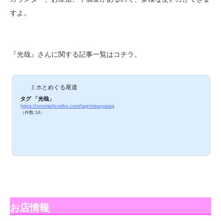
すよ。
『光哉』さんに関する記事一覧はコチラ。
ミホとめぐる尾道
タグ 「光哉」
https://onomichi-miho.com/tag/mitsuyatag
（件数:14）
お店情報