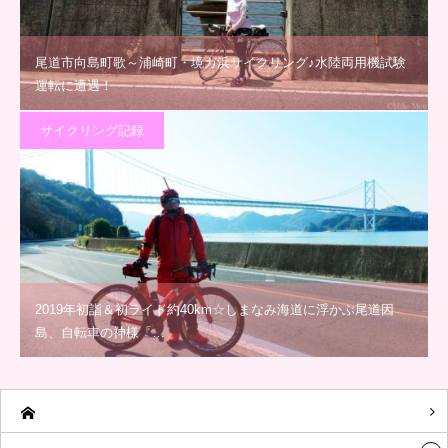
尾道市向島町歌～浦崎町・境ガ浜サイクリング♪水陸両用機試験
運転に遭遇！
サイクリング記録
2019年初詣＆初ライド約40km☆しまなみ海道に浮かぶ尾道因
島、自転車の神様「…