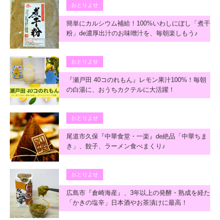
おとりよせ
簡単にカルシウム補給！100%いわしにぼし「煮干
粉」de濃厚出汁のお味噌汁を、毎朝楽しもう♪
おとりよせ
『瀬戸田 40コのれもん』レモン果汁100%！毎朝
の白湯に、おうちカクテルに大活躍！
おとりよせ
尾道市久保『中華食堂・一楽』de絶品「中華ちま
き」、餃子、ラーメン食べまくり♪
おとりよせ
広島市『倉崎海産』、3年以上の発酵・熟成を経た
「かきの塩辛」日本酒やお茶漬けに最高！