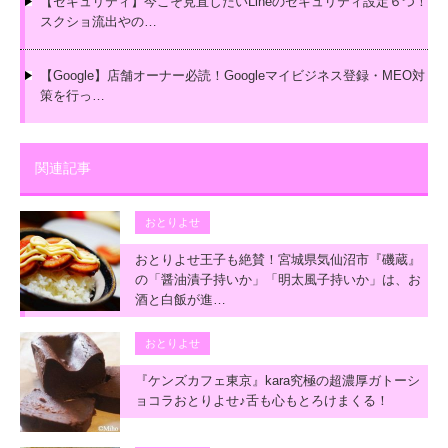
【セキュリティ】今こそ見直したいLineのセキュリティ設定６つ！
スクショ流出やの…
【Google】店舗オーナー必読！Googleマイビジネス登録・MEO対
策を行っ…
関連記事
おとりよせ
おとりよせ王子も絶賛！宮城県気仙沼市『磯蔵』
の「醤油漬子持いか」「明太風子持いか」は、お
酒と白飯が進…
おとりよせ
『ケンズカフェ東京』kara究極の超濃厚ガトーシ
ョコラおとりよせ♪舌も心もとろけまくる！