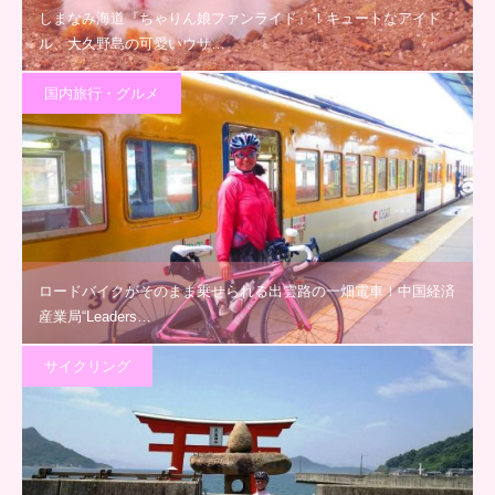
しまなみ海道『ちゃりん娘ファンライド』！キュートなアイド
ル、大久野島の可愛いウサ…
国内旅行・グルメ
ロードバイクがそのまま乗せられる出雲路の一畑電車！中国経済
産業局“Leaders…
サイクリング