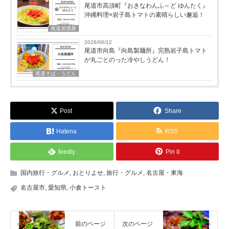
尾道市高須町『おきなわんふ～ど ゆんたく』
沖縄料理×岩子島トマトの素晴らしい邂逅！
尾道居酒屋
2026/06/12
尾道市向島『向島製麺所』完熟岩子島トマト
が丸ごとのった冷やしうどん！
尾道そば・うどん
Post
Share
Hatena
RSS
feedly
Pin it
国内旅行・グルメ
,
おとりよせ
,
旅行・グルメ
,
名古屋・東海
名古屋市
,
愛知県
,
小倉トースト
前のページ
次のページ