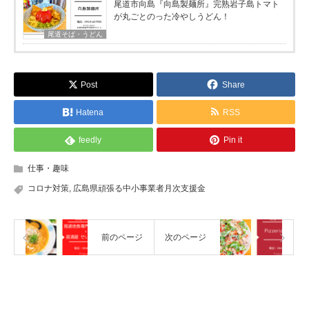
尾道市向島『向島製麺所』完熟岩子島トマト
が丸ごとのった冷やしうどん！
尾道そば・うどん
Post
Share
Hatena
RSS
feedly
Pin it
仕事・趣味
コロナ対策
,
広島県頑張る中小事業者月次支援金
前のページ
次のページ