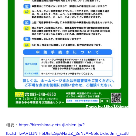
概要：
https://hiroshima-getsuji-shien.jp/?
fbclid=IwAR1IJNfHbDtsiESpANaUZ_2uNvAF5bIqDxhu3mr_scd8