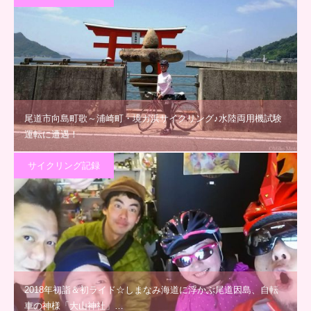
尾道市向島町歌～浦崎町・境ガ浜サイクリング♪水陸両用機試験
運転に遭遇！
サイクリング記録
2018年初詣＆初ライド☆しまなみ海道に浮かぶ尾道因島、自転
車の神様「大山神社」…