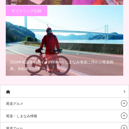
サイクリング記録
2019年初詣＆初ライド約40km☆しまなみ海道に浮かぶ尾道因
島、自転車の神様「…
尾道グルメ
尾道・しまなみ情報
尾道でべら