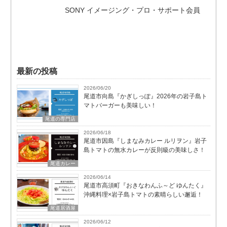
SONY イメージング・プロ・サポート会員
最新の投稿
2026/06/20
尾道市向島『かぎしっぽ』2026年の岩子島ト
マトバーガーも美味しい！
尾道の専門店
2026/06/18
尾道市因島『しまなみカレー ルリヲン』岩子
島トマトの無水カレーが反則級の美味しさ！
尾道カレー
2026/06/14
尾道市高須町『おきなわんふ～ど ゆんたく』
沖縄料理×岩子島トマトの素晴らしい邂逅！
尾道居酒屋
2026/06/12