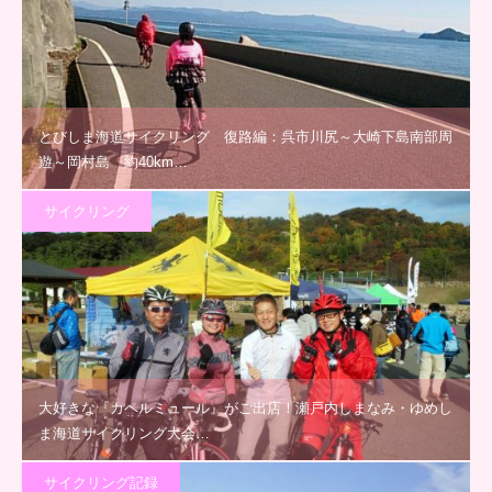
とびしま海道サイクリング 復路編：呉市川尻～大崎下島南部周
遊～岡村島 約40km…
サイクリング
大好きな『カペルミュール』がご出店！瀬戸内しまなみ・ゆめし
ま海道サイクリング大会…
サイクリング記録