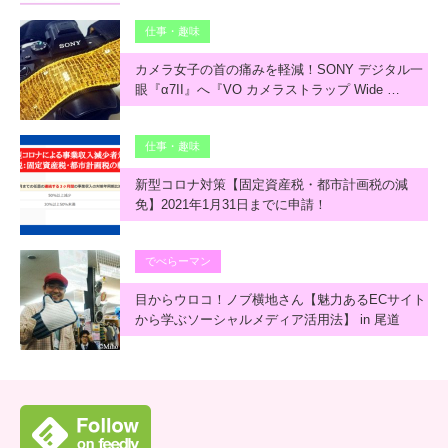
仕事・趣味
カメラ女子の首の痛みを軽減！SONY デジタル一
眼『α7II』へ『VO カメラストラップ Wide …
仕事・趣味
新型コロナ対策【固定資産税・都市計画税の減
免】2021年1月31日までに申請！
でべらーマン
目からウロコ！ノブ横地さん【魅力あるECサイト
から学ぶソーシャルメディア活用法】 in 尾道