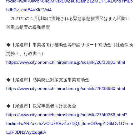
fbclid=IwAR0lWoK64djMKsxDwZeus1amB1ZMDFGKLwhdYmLb
hJhCv_etdB4uKkFVvi4
2021年の４月以降に実施される緊急事態措置又はまん延防止
等重点措置の緩和措置
◆【尾道市】事業者向け補助金等申請サポート補助金（社会保険
労務士、行政書士）
https://www.city.onomichi.hiroshima.jp/soshiki/26/33981.html
◆【尾道市】感染防止対策支援事業補助金
https://www.city.onomichi.hiroshima.jp/soshiki/26/38880.html
◆【尾道市】観光事業者向け支援金
https://www.city.onomichi.hiroshima.jp/soshiki/27/40366.html?
fbclid=IwAR2akz5ZzClUkBRvi1xkDjQ_3dmODwgZD6kDv1OEsnr
EaP3DNzWytzqqikA