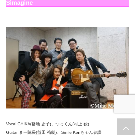
Simagine
Vocal CHIKA(幡地 史子)、つっくん(村上 毅)
ホーム
新着情報
シェア
お問合せ
Guitar まー院長(益田 裕朗)、Smile Kenちゃん参謀