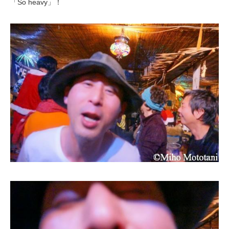
「So heavy」！