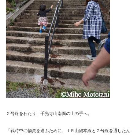
２号線をわたり、千光寺山南面の山の手へ。
「戦時中に物資を運ぶために、ＪＲ山陽本線と２号線を通したん