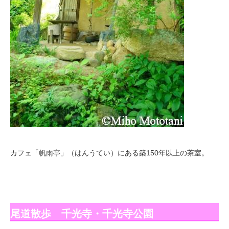
カフェ「帆雨亭」（はんうてい）にある築150年以上の茶室。
尾道散歩 千光寺・千光寺公園