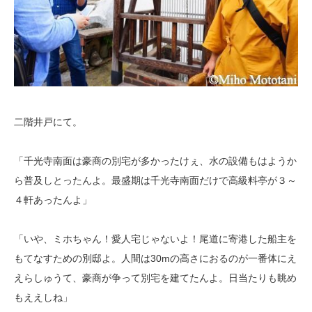
二階井戸にて。
「千光寺南面は豪商の別宅が多かったけぇ、水の設備もはようか
ら普及しとったんよ。最盛期は千光寺南面だけで高級料亭が３～
４軒あったんよ」
「いや、ミホちゃん！愛人宅じゃないよ！尾道に寄港した船主を
もてなすための別邸よ。人間は30mの高さにおるのが一番体にえ
えらしゅうて、豪商が争って別宅を建てたんよ。日当たりも眺め
もええしね」