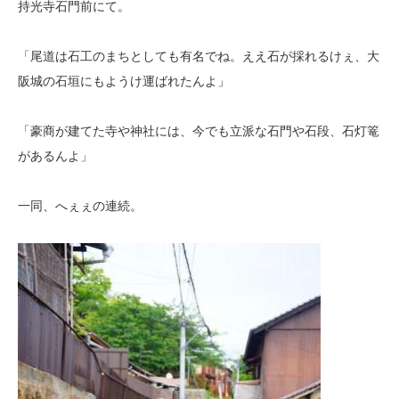
持光寺石門前にて。
「尾道は石工のまちとしても有名でね。ええ石が採れるけぇ、大
阪城の石垣にもようけ運ばれたんよ」
「豪商が建てた寺や神社には、今でも立派な石門や石段、石灯篭
があるんよ」
一同、へぇぇの連続。