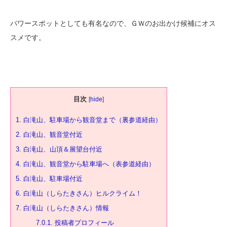
パワースポットとしても有名なので、ＧＷのお出かけ候補にオス
スメです。
目次
[
hide
]
1.
白滝山、駐車場から観音堂まで（裏参道経由）
2.
白滝山、観音堂付近
3.
白滝山、山頂＆展望台付近
4.
白滝山、観音堂から駐車場へ（表参道経由）
5.
白滝山、駐車場付近
6.
白滝山（しらたきさん）ヒルクライム！
7.
白滝山（しらたきさん）情報
7.0.1.
投稿者プロフィール