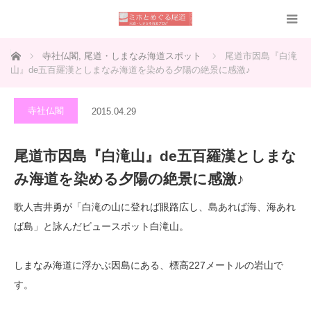
ホーム
寺社仏閣
,
尾道・しまなみ海道スポット
尾道市因島『白滝
山』de五百羅漢としまなみ海道を染める夕陽の絶景に感激♪
寺社仏閣
2015.04.29
尾道市因島『白滝山』de五百羅漢としまな
み海道を染める夕陽の絶景に感激♪
歌人吉井勇が「白滝の山に登れば眼路広し、島あれば海、海あれ
ば島」と詠んだビュースポット白滝山。
しまなみ海道に浮かぶ因島にある、標高227メートルの岩山で
す。