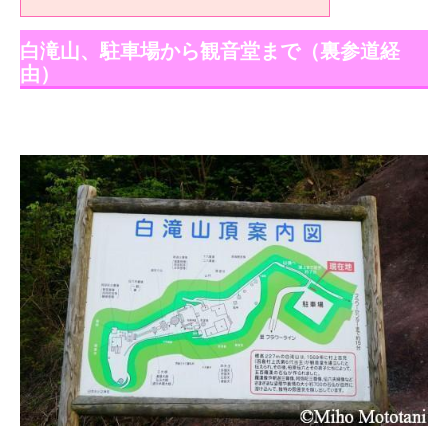
白滝山、駐車場から観音堂まで（裏参道経
由）