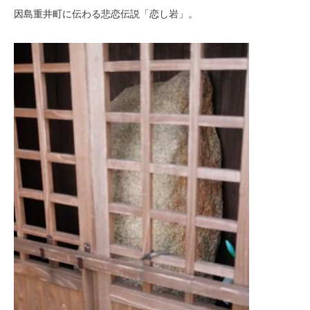
因島重井町に伝わる悲恋伝説「恋し岩」。