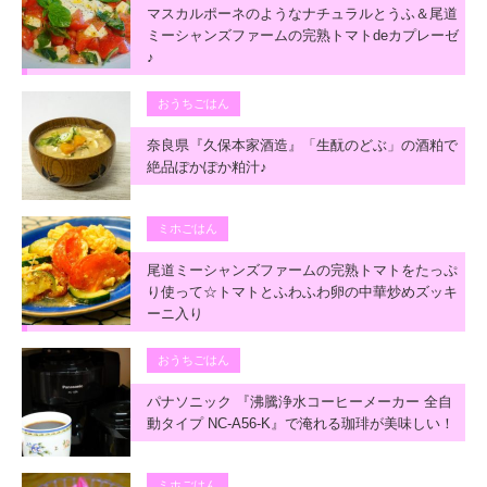
マスカルポーネのようなナチュラルとうふ＆尾道
ミーシャンズファームの完熟トマトdeカプレーゼ
♪
おうちごはん
奈良県『久保本家酒造』「生酛のどぶ」の酒粕で
絶品ぽかぽか粕汁♪
ミホごはん
尾道ミーシャンズファームの完熟トマトをたっぷ
り使って☆トマトとふわふわ卵の中華炒めズッキ
ーニ入り
おうちごはん
パナソニック 『沸騰浄水コーヒーメーカー 全自
動タイプ NC-A56-K』で淹れる珈琲が美味しい！
ミホごはん