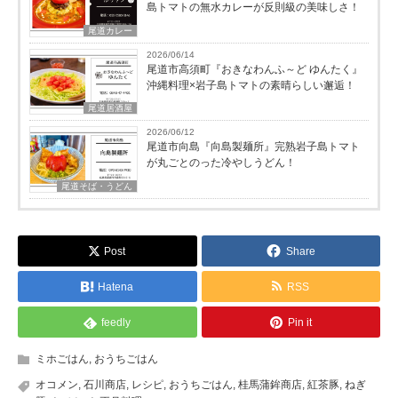
島トマトの無水カレーが反則級の美味しさ！
尾道カレー
2026/06/14
尾道市高須町『おきなわんふ～ど ゆんたく』
沖縄料理×岩子島トマトの素晴らしい邂逅！
尾道居酒屋
2026/06/12
尾道市向島『向島製麺所』完熟岩子島トマト
が丸ごとのった冷やしうどん！
尾道そば・うどん
Post
Share
Hatena
RSS
feedly
Pin it
ミホごはん
,
おうちごはん
オコメン
,
石川商店
,
レシピ
,
おうちごはん
,
桂馬蒲鉾商店
,
紅茶豚
,
ねぎ