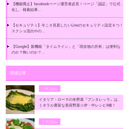
【機能廃止】facebookページ運営者必見！ページ「認証」で公式
化し、検索結果…
【セキュリティ】今こそ見直したいLineのセキュリティ設定６つ！
スクショ流出やの…
【Google】新機能「タイムライン」と「現在地の共有」は便利な
のか？怖いのか？…
関連記事
ミホごはん
イタリア・ローマの冬野菜『プンタレッラ』は、
ミネラル豊富な美容野菜☆伊・中レシピ4種！
ミホごはん