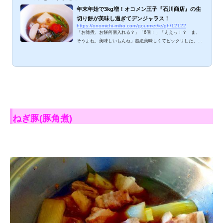
年末年始で3kg増！オコメン王子『石川商店』の生
切り餅が美味し過ぎてデンジャラス！
https://onomichi-miho.com/gourmet/ie/gh/12122
「お雑煮、お餅何個入れる？」「6個！」「ええっ！？ ま、
そうよね、美味しいもんね」超絶美味しくてビックリした、
『お米と雑穀の専門店 石川商店』さんの生切り餅。さまざまな
楽しみ方とともにご紹介しますね。 生切り餅がやってきた 箱
を開けると、いつもどおり可愛い飾りとオコメン王子手づくり
チラシが目に飛び込んできます。思わず笑顔になっちゃうリボ
ンとシール。この心遣いがニクいですね。「お友達にお裾分け
しよう」と多めにかった生切り餅4本。特別ノベルティのオコ
メンオリジナルステッカーも入ってました！可...
ねぎ豚(豚角煮)