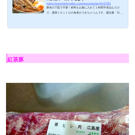
https://onomichi-miho.com/gourmet/ie/gh/3782
豚肉の下茹で不要！材料をお鍋に入れて１時間半煮込むだけ
で、濃厚トロットロの角煮ができちゃうんです。愛読書「日本
一のレシピ 永久保存版 (プレジデントムック)」を見た時は半信
半疑でしたが、作ってみると超簡単＆超美味しい。「今まで長
ねぎと生姜で下茹でしてたのは何だったの」と驚くこと請け合
い！アレンジも楽しみやすい「ねぎ豚」、自信をもってご紹介
します^^ ねぎ豚(豚角煮) レシピ 材料 ・豚バラ肉 800g～1k
g・長ねぎ 6～8本・紹興酒 100cc・醤油 100cc・水 200
cc・卵（味付け玉子用）尾道ラ...
紅茶豚