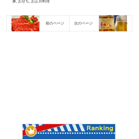
豚
,
おせち
,
お正月料理
前のページ
次のページ