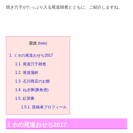
焼き穴子がたっぷり入る尾道雑煮とともに、ご紹介しますね。
目次
[
hide
]
1.
ミホの尾道おせち2017
1.1.
尾道穴子雑煮
1.2.
尾道蒲鉾
1.3.
石川商店のお餅
1.4.
ねぎ豚(豚角煮)
1.5.
紅茶豚
1.5.1.
投稿者プロフィール
ミホの尾道おせち2017