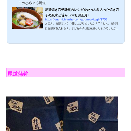
ミホとめぐる尾道
尾道焼き穴子雑煮のレシピ☆たっぷり入った焼き穴
子の風味と旨みde幸せお正月♪
https://onomichi-miho.com/gourmet/ie/gh/3759
お正月、お餅はいくつ召し上がりましたか？^^「ねぇ、お雑煮
にお餅何個入れる？」子どもの頃は数を競ったものでしたが、
さすがにもう１個でじゅうぶん。しまなみ海道の赤い彗星つっ
くんは、元日・２日連続「３個！」と食欲全開ですが(笑)お雑
煮といえば、広島の牡蠣、山口のフグ、仙台の焼きハゼ、新潟
のイクラ、宮崎のイノシシ、白味噌ベース、あんこ餅入りなど
食べてみたいお雑煮がたくさん。尾道のお雑煮は、なんといっ
ても「焼き穴子」をたっぷり入れることが特徴です。我が家の
尾道雑煮レシピ、ご紹介しますね。 尾道焼き穴...
尾道蒲鉾