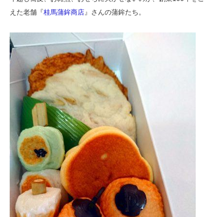
えた老舗『
桂馬蒲鉾商店
』さんの蒲鉾たち。