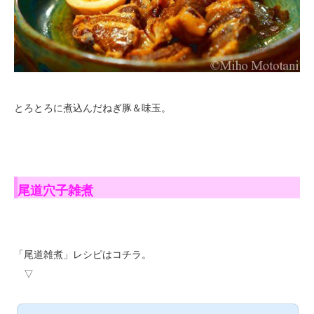
とろとろに煮込んだねぎ豚＆味玉。
尾道穴子雑煮
「尾道雑煮」レシピはコチラ。
▽