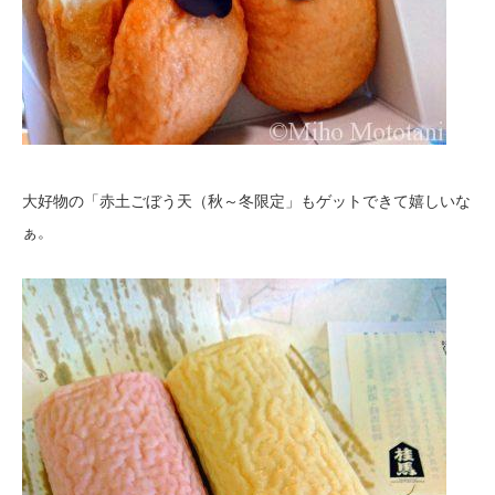
大好物の「赤土ごぼう天（秋～冬限定」もゲットできて嬉しいな
ぁ。