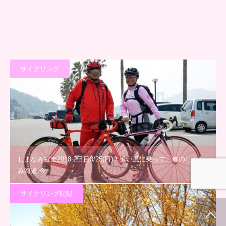
サイクリング
しまなみ縦走2018 2日目3/25(日)！追い風に乗って、春のしまな
み海道 今…
サイクリング記録
ホーム
新着情報
シェア
お問合せ