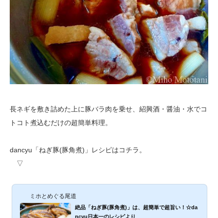
長ネギを敷き詰めた上に豚バラ肉を乗せ、紹興酒・醤油・水でコ
トコト煮込むだけの超簡単料理。
dancyu「ねぎ豚(豚角煮)」レシピはコチラ。
▽
ミホとめぐる尾道
絶品「ねぎ豚(豚角煮)」は、超簡単で超旨い！☆da
ncyu日本一のレシピより