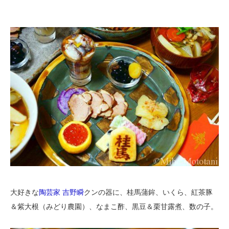
大好きな
陶芸家 吉野瞬
クンの器に、桂馬蒲鉾、いくら、紅茶豚
＆紫大根（みどり農園）、なまこ酢、黒豆＆栗甘露煮、数の子。