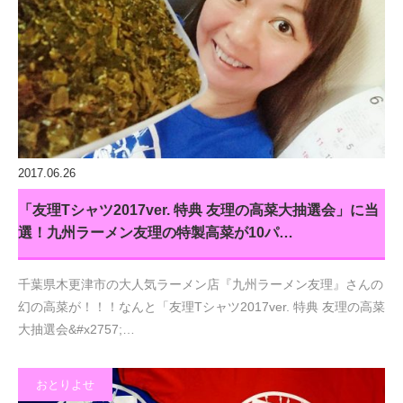
2017.06.26
「友理Tシャツ2017ver. 特典 友理の高菜大抽選会」に当
選！九州ラーメン友理の特製高菜が10パ…
千葉県木更津市の大人気ラーメン店『九州ラーメン友理』さんの
幻の高菜が！！！なんと「友理Tシャツ2017ver. 特典 友理の高菜
大抽選会&#x2757;…
おとりよせ