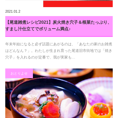
2021.01.2
【尾道雑煮レシピ2021】炭火焼き穴子＆根菜たっぷり、
すまし汁仕立てでボリューム満点♪
年末年始になると必ず話題にあがるのは、「あなたの家のお雑煮
はどんなん？」。わたしが生まれ育った尾道旧市街地では「焼き
穴子」を入れるのが定番で、我が実家も…
おとりよせ