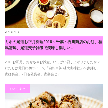
2018.01.3
ミホの尾道お正月料理2018～千葉・石川商店のお餅、桂
馬蒲鉾、尾道穴子雑煮で美味し楽しい～
2018お正月、おせちやお雑煮、いっぱい召し上がりましたか？
わたしは元日に初ライドで「自転車神 社大山神社」へ参拝し、
夜は宴会。2日も昼宴会、夜宴会とア…
おとりよせ