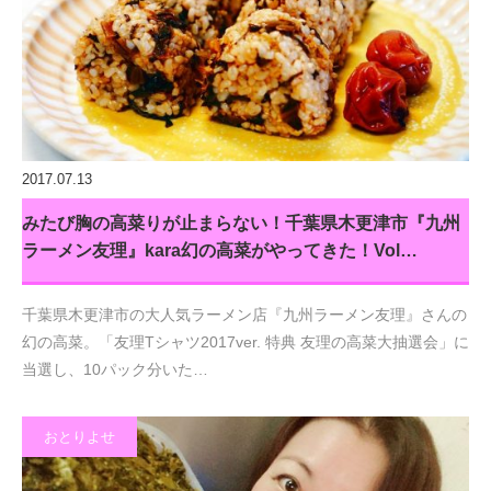
2017.07.13
みたび胸の高菜りが止まらない！千葉県木更津市『九州
ラーメン友理』kara幻の高菜がやってきた！Vol…
千葉県木更津市の大人気ラーメン店『九州ラーメン友理』さんの
幻の高菜。「友理Tシャツ2017ver. 特典 友理の高菜大抽選会」に
当選し、10パック分いた…
おとりよせ