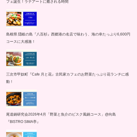
フェ誕生！ラテアートに癒される時間
島根県 隠岐の島『八百杉』西郷港の名店で味わう、海の幸たっぷり6,600円
コースに大感激！
三次市甲奴町『Cafe 月と花』古民家カフェのお野菜たっぷり花ランチに感
動！
尾道鍋研究会2026年4月「野菜と魚介のビスク風鍋コース」@向島
『BISTRO SIMA亭』