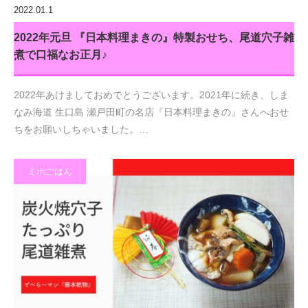
2022.01.1
2022年元旦 『日本料理まきの』特製おせち、尾道穴子雑
煮で口福なお正月♪
2022年あけましておめでとうございます。2021年に続き、しま
なみ海道 生口島 瀬戸田町の名店『日本料理まきの』さんへおせ
ちをお願いしちゃいました。…
ミホごはん