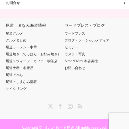
お問合せ
尾道しまなみ海道情報
ワードプレス・ブログ
尾道グルメ
ワードプレス
グルメまとめ
ブログ・ソーシャルメディア
尾道ラーメン・中華
セミナー
尾道焼き（てっぱん・お好み焼き）
カメラ・写真
尾道スウィーツ・カフェ・喫茶店
SimaNYAmi 本谷美穂
尾道土産・名産品
お問い合わせ
尾道でべら
尾道・しまなみ情報
サイクリング
Twitter
Facebook
Instagram
RSS
Copyright ©
ミホとめぐる尾道
All rights reserved.