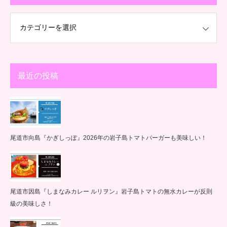
最近の投稿
尾道市向島『かぎしっぽ』2026年の岩子島トマトバーガーも美味しい！
尾道市因島『しまなみカレー ルリヲン』岩子島トマトの無水カレーが反則
級の美味しさ！