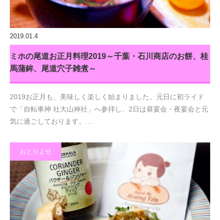
2019.01.4
ミホの尾道お正月料理2019～千葉・石川商店のお餅、桂
馬蒲鉾、尾道穴子雑煮～
2019お正月も、美味しく楽しく始まりました。元日に初ライド
で「自転車神 社大山神社」へ参拝し、2日は昼宴会・夜宴会と元
気に過ごしております。…
おとりよせ