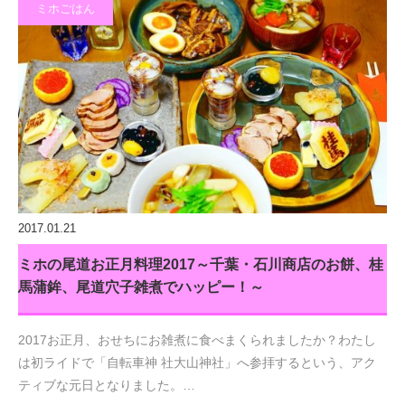
ミホごはん
2017.01.21
ミホの尾道お正月料理2017～千葉・石川商店のお餅、桂
馬蒲鉾、尾道穴子雑煮でハッピー！～
2017お正月、おせちにお雑煮に食べまくられましたか？わたし
は初ライドで「自転車神 社大山神社」へ参拝するという、アク
ティブな元日となりました。…