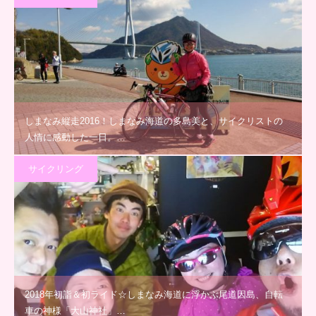
しまなみ縦走2016！しまなみ海道の多島美と、サイクリストの
人情に感動した一日。…
サイクリング
2018年初詣＆初ライド☆しまなみ海道に浮かぶ尾道因島、自転
車の神様「大山神社」…