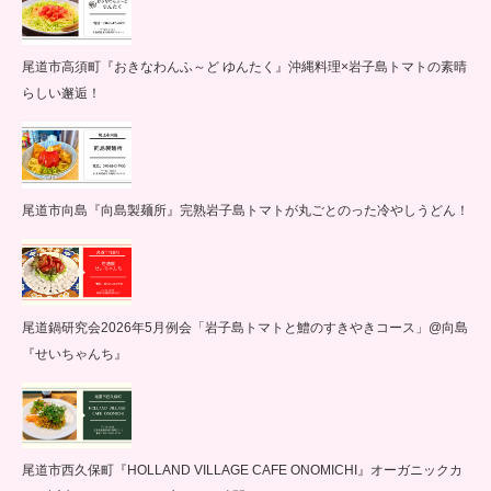
尾道市高須町『おきなわんふ～ど ゆんたく』沖縄料理×岩子島トマトの素晴
らしい邂逅！
尾道市向島『向島製麺所』完熟岩子島トマトが丸ごとのった冷やしうどん！
尾道鍋研究会2026年5月例会「岩子島トマトと鱧のすきやきコース」@向島
『せいちゃんち』
尾道市西久保町『HOLLAND VILLAGE CAFE ONOMICHI』オーガニックカ