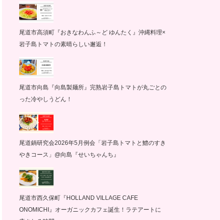
尾道市高須町『おきなわんふ～ど ゆんたく』沖縄料理×
岩子島トマトの素晴らしい邂逅！
尾道市向島『向島製麺所』完熟岩子島トマトが丸ごとの
った冷やしうどん！
尾道鍋研究会2026年5月例会「岩子島トマトと鱧のすき
やきコース」@向島『せいちゃんち』
尾道市西久保町『HOLLAND VILLAGE CAFE
ONOMICHI』オーガニックカフェ誕生！ラテアートに