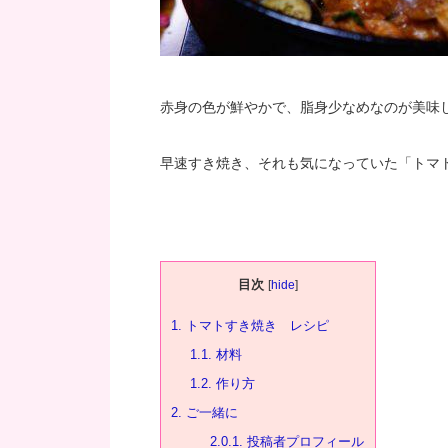
赤身の色が鮮やかで、脂身少なめなのが美味
早速すき焼き、それも気になっていた「トマ
目次
[
hide
]
1.
トマトすき焼き レシピ
1.1.
材料
1.2.
作り方
2.
ご一緒に
2.0.1.
投稿者プロフィール