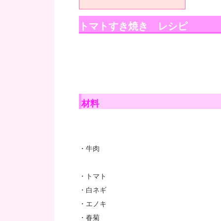
トマトすき焼き レシピ
材料
・牛肉
・トマト
・白ネギ
・エノキ
・春菊