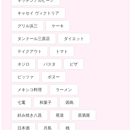
キッチンアルピーノ
キャセイ ヴィクトリア
グリル浜三
ケーキ
タンドール三原店
ダイエット
テイクアウト
トマト
ネジロ
パスタ
ピザ
ピッツァ
ボヌー
メキシコ料理
ラーメン
七竃
和菓子
因島
好み焼き八昌
尾道
居酒屋
日本酒
月島
桃