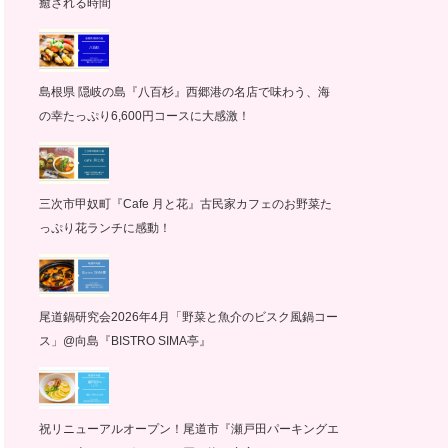
癒される時間
島根県 隠岐の島『八百杉』西郷港の名店で味わう、海
の幸たっぷり6,600円コースに大感激！
三次市甲奴町『Cafe 月と花』古民家カフェのお野菜た
っぷり花ランチに感動！
尾道鍋研究会2026年4月「野菜と魚介のビスク風鍋コー
ス」@向島『BISTRO SIMA亭』
祝リニューアルオープン！尾道市『瀬戸田パーキングエ