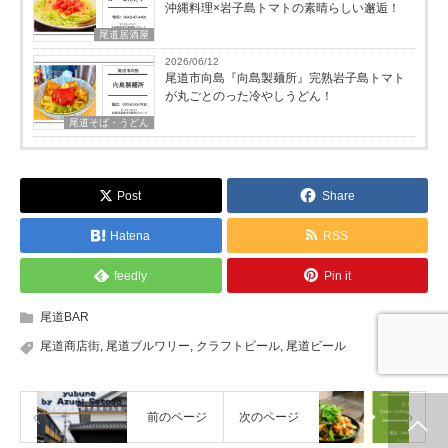
沖縄料理×岩子島トマトの素晴らしい邂逅！
尾道居酒屋
2026/06/12
尾道市向島『向島製麺所』完熟岩子島トマト
が丸ごとのった冷やしうどん！
尾道そば・うどん
Post
Share
Hatena
RSS
feedly
Pin it
尾道BAR
尾道商店街
,
尾道ブルワリー
,
クラフトビール
,
尾道ビール
前のページ
次のページ
ホーム
新着情報
シェア
お問合せ