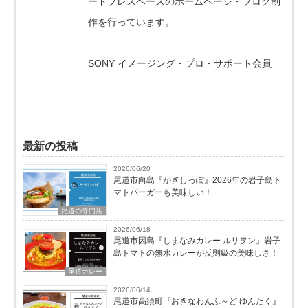
ードプレスベースのホームページ・ブログ制
作を行っています。
SONY イメージング・プロ・サポート会員
最新の投稿
2026/06/20
尾道市向島『かぎしっぽ』2026年の岩子島ト
マトバーガーも美味しい！
尾道の専門店
2026/06/18
尾道市因島『しまなみカレー ルリヲン』岩子
島トマトの無水カレーが反則級の美味しさ！
尾道カレー
2026/06/14
尾道市高須町『おきなわんふ～ど ゆんたく』