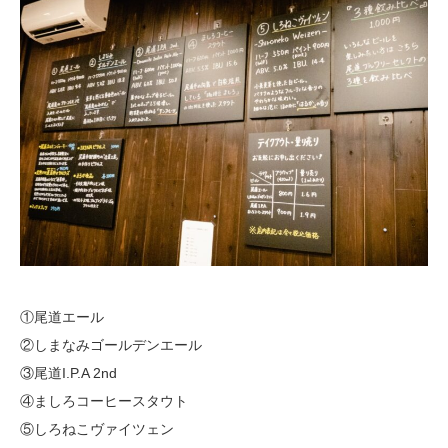
①尾道エール
②しまなみゴールデンエール
③尾道I.P.A 2nd
④ましろコーヒースタウト
⑤しろねこヴァイツェン