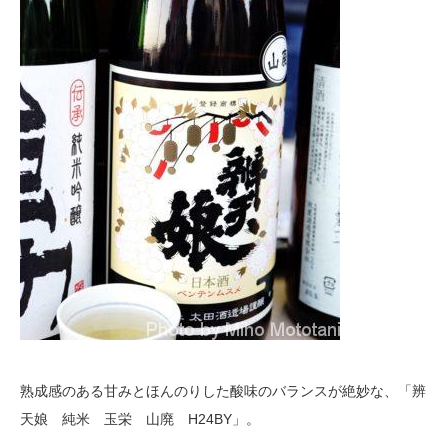
熟成感のある甘みとほんのりした酸味のバランスが絶妙な、「辨
天娘 純米 玉栄 山廃 H24BY」。