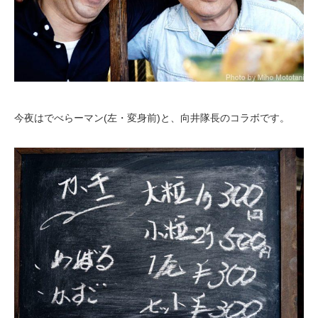
今夜はでべらーマン(左・変身前)と、向井隊長のコラボです。