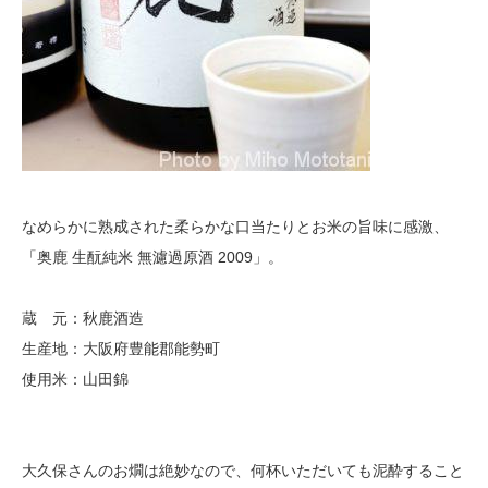
なめらかに熟成された柔らかな口当たりとお米の旨味に感激、
「奥鹿 生酛純米 無濾過原酒 2009」。
蔵 元：秋鹿酒造
生産地：大阪府豊能郡能勢町
使用米：山田錦
大久保さんのお燗は絶妙なので、何杯いただいても泥酔すること