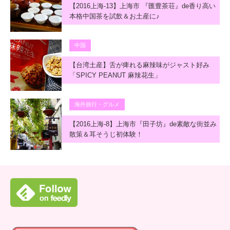
【2016上海-13】上海市 『匯豊茶荘』de香り高い
本格中国茶を試飲＆お土産に♪
中国
【台湾土産】舌が痺れる麻辣味がジャスト好み
「SPICY PEANUT 麻辣花生」
海外旅行・グルメ
【2016上海-8】上海市『田子坊』de素敵な街並み
散策＆耳そうじ初体験！