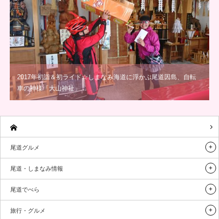
2017年初詣＆初ライド☆しまなみ海道に浮かぶ尾道因島、自転
車の神様「大山神社」…
尾道グルメ
尾道・しまなみ情報
尾道でべら
旅行・グルメ