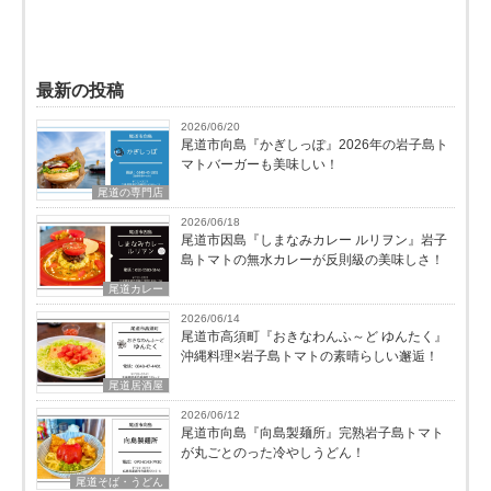
最新の投稿
2026/06/20
尾道市向島『かぎしっぽ』2026年の岩子島ト
マトバーガーも美味しい！
尾道の専門店
2026/06/18
尾道市因島『しまなみカレー ルリヲン』岩子
島トマトの無水カレーが反則級の美味しさ！
尾道カレー
2026/06/14
尾道市高須町『おきなわんふ～ど ゆんたく』
沖縄料理×岩子島トマトの素晴らしい邂逅！
尾道居酒屋
2026/06/12
尾道市向島『向島製麺所』完熟岩子島トマト
が丸ごとのった冷やしうどん！
尾道そば・うどん