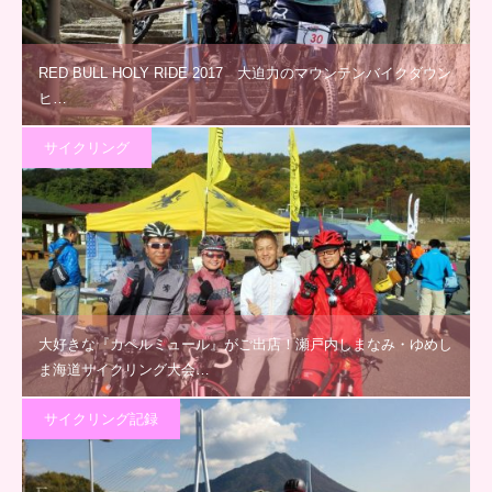
RED BULL HOLY RIDE 2017 大迫力のマウンテンバイクダウン
ヒ…
サイクリング
大好きな『カペルミュール』がご出店！瀬戸内しまなみ・ゆめし
ま海道サイクリング大会…
サイクリング記録