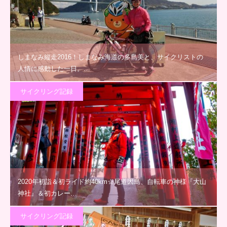
しまなみ縦走2016！しまなみ海道の多島美と、サイクリストの
人情に感動した一日。…
サイクリング記録
2020年初詣＆初ライド約40km☆尾道因島、自転車の神様『大山
神社』＆初カレー…
サイクリング記録