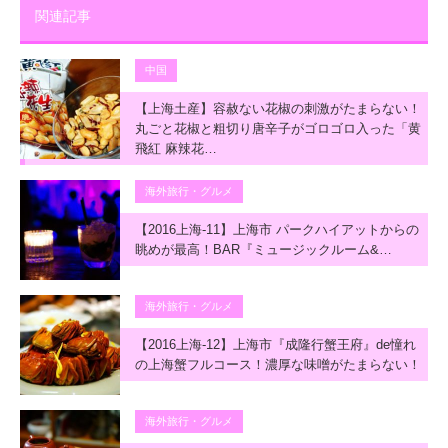
関連記事
中国
【上海土産】容赦ない花椒の刺激がたまらない！
丸ごと花椒と粗切り唐辛子がゴロゴロ入った「黄
飛紅 麻辣花…
海外旅行・グルメ
【2016上海-11】上海市 パークハイアットからの
眺めが最高！BAR『ミュージックルーム&…
海外旅行・グルメ
【2016上海-12】上海市『成隆行蟹王府』de憧れ
の上海蟹フルコース！濃厚な味噌がたまらない！
海外旅行・グルメ