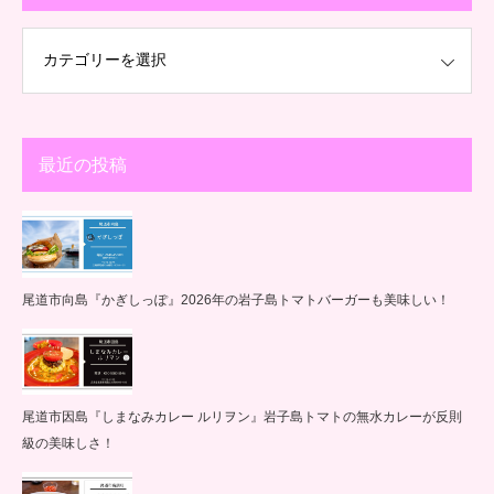
最近の投稿
尾道市向島『かぎしっぽ』2026年の岩子島トマトバーガーも美味しい！
尾道市因島『しまなみカレー ルリヲン』岩子島トマトの無水カレーが反則
級の美味しさ！