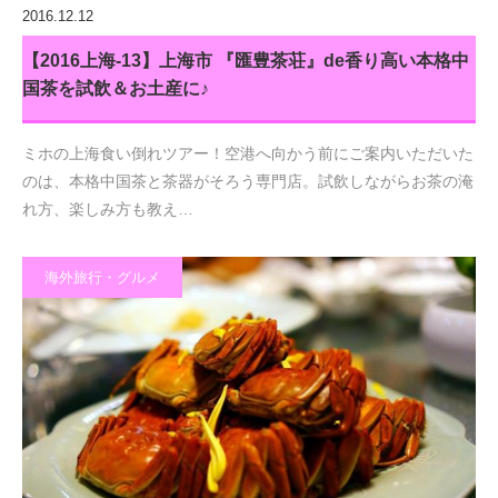
2016.12.12
【2016上海-13】上海市 『匯豊茶荘』de香り高い本格中
国茶を試飲＆お土産に♪
ミホの上海食い倒れツアー！空港へ向かう前にご案内いただいた
のは、本格中国茶と茶器がそろう専門店。試飲しながらお茶の淹
れ方、楽しみ方も教え…
海外旅行・グルメ