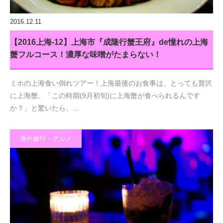
2016.12.11
【2016上海-12】上海市『成隆行蟹王府』de憧れの上海
蟹フルコース！濃厚な味噌がたまらない！
ミホの上海食い倒れツアー！上海最後のお食事は、とっても贅沢
に上海蟹。「この時期(9月初旬)に上海蟹が食べられるんです
か？」と驚いたら、…
海外旅行・グルメ