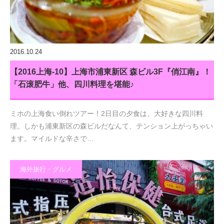
2016.10.24
【2016上海-10】上海市浦東新区 森ビル3F『俏江南』！
「石滚肥牛」他、四川料理を堪能♪
ミホの上海食い倒れツアー！2日目の夕食は、大好きな四川料
理。しかも浦東新区の森ビルだなんて、テンション上がっちゃい
ます。マイルドな辛さで…
海外旅行・グルメ