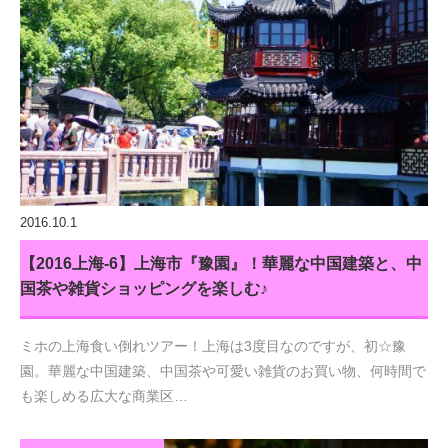
2016.10.1
【2016上海-6】上海市『豫園』！華麗な中国建築と、中
国茶や雑貨ショッピングを楽しむ♪
ミホの上海食い倒れツアー！上海は3度目なのですが、初☆豫
園。華麗な中国建築、中国茶や可愛い雑貨のお買い物、何時間で
も楽しめる広大な商業区…