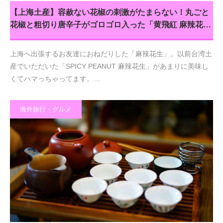
【上海土産】容赦ない花椒の刺激がたまらない！丸ごと
花椒と粗切り唐辛子がゴロゴロ入った「黄飛紅 麻辣花…
上海へ出張するお友達におねだりした「麻辣花生」。以前台湾土
産でいただいた「SPICY PEANUT 麻辣花生」があまりに美味し
くてハマっちゃってます。…
海外旅行・グルメ