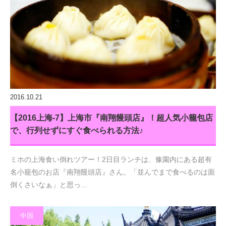
2016.10.21
【2016上海-7】上海市『南翔饅頭店』！超人気小籠包店
で、行列せずにすぐ食べられる方法♪
ミホの上海食い倒れツアー！2日目ランチは、豫園内にある超有
名小籠包のお店『南翔饅頭店』さん。「並んでまで食べるのは面
倒くさいなぁ」と思っ…
中国