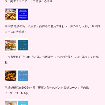
フェ誕生！ラテアートに癒される時間
島根県 隠岐の島『八百杉』西郷港の名店で味わう、海の幸たっぷり6,600円
コースに大感激！
三次市甲奴町『Cafe 月と花』古民家カフェのお野菜たっぷり花ランチに感
動！
尾道鍋研究会2026年4月「野菜と魚介のビスク風鍋コース」@向島
『BISTRO SIMA亭』