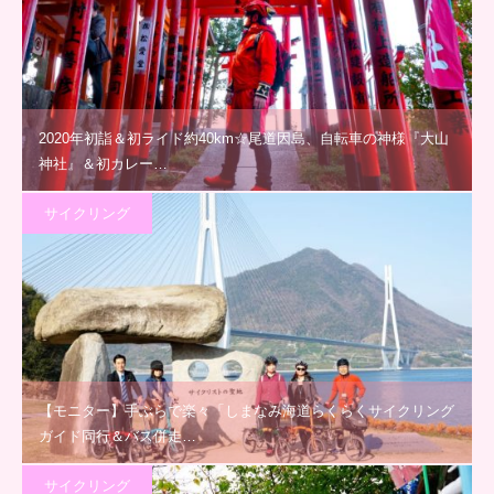
2020年初詣＆初ライド約40km☆尾道因島、自転車の神様『大山
神社』＆初カレー…
サイクリング
【モニター】手ぶらで楽々「しまなみ海道らくらくサイクリング
ガイド同行＆バス併走…
サイクリング