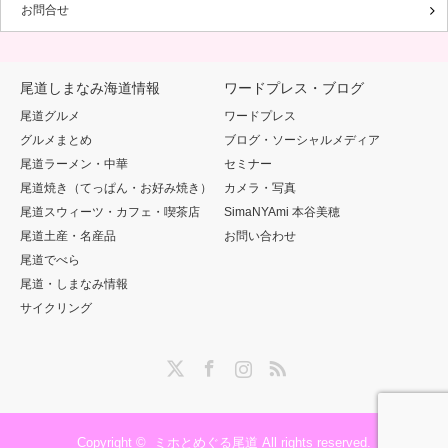
お問合せ
尾道しまなみ海道情報
ワードプレス・ブログ
尾道グルメ
ワードプレス
グルメまとめ
ブログ・ソーシャルメディア
尾道ラーメン・中華
セミナー
尾道焼き（てっぱん・お好み焼き）
カメラ・写真
尾道スウィーツ・カフェ・喫茶店
SimaNYAmi 本谷美穂
尾道土産・名産品
お問い合わせ
尾道でべら
尾道・しまなみ情報
サイクリング
Twitter
Facebook
Instagram
RSS
Copyright ©
ミホとめぐる尾道
All rights reserved.