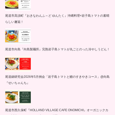
尾道市高須町『おきなわんふ～ど ゆんたく』沖縄料理×岩子島トマトの素晴
らしい邂逅！
尾道市向島『向島製麺所』完熟岩子島トマトが丸ごとのった冷やしうどん！
尾道鍋研究会2026年5月例会「岩子島トマトと鱧のすきやきコース」@向島
『せいちゃんち』
尾道市西久保町『HOLLAND VILLAGE CAFE ONOMICHI』オーガニックカ