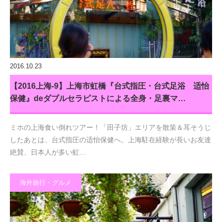
2016.10.23
【2016上海-9】上海市虹橋『台式指圧・台式足浴 适怡
保健』deダブルセラピストによる全身・足裏マ…
ミホの上海食い倒れツアー！「田子坊」エリアを散策＆耳そうじ
したあとは、台式指圧の适怡保健へ。上海駐在経験が長いお友達
絶賛、日本人が多い虹…
海外旅行・グルメ