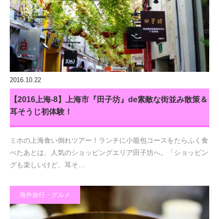
2016.10.22
【2016上海-8】上海市『田子坊』de素敵な街並み散策＆
耳そうじ初体験！
ミホの上海食い倒れツアー！ランチに小籠包コースをたらふく食
べたあとは、人気のショッピングエリア田子坊へ。「ショッピン
グも楽しいけど、耳そ…
海外旅行・グルメ