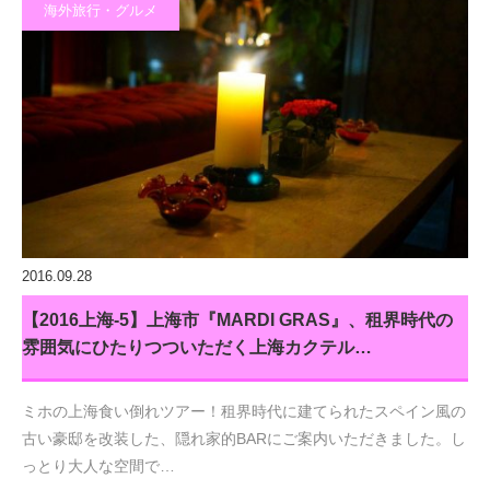
海外旅行・グルメ
2016.09.28
【2016上海-5】上海市『MARDI GRAS』、租界時代の
雰囲気にひたりつついただく上海カクテル…
ミホの上海食い倒れツアー！租界時代に建てられたスペイン風の
古い豪邸を改装した、隠れ家的BARにご案内いただきました。し
っとり大人な空間で…