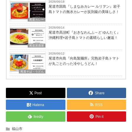
2026/06/18
尾道市因島『しまなみカレー ルリヲン』岩子
島トマトの無水カレーが反則級の美味しさ！
尾道カレー
2026/06/14
尾道市高須町『おきなわんふ～ど ゆんたく』
沖縄料理×岩子島トマトの素晴らしい邂逅！
尾道居酒屋
2026/06/12
尾道市向島『向島製麺所』完熟岩子島トマト
が丸ごとのった冷やしうどん！
尾道そば・うどん
Post
Share
Hatena
RSS
feedly
Pin it
福山市