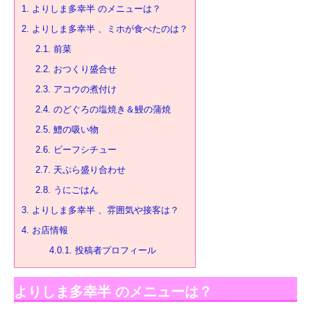
1.
よりしま多幸半 のメニューは？
2.
よりしま多幸半 、ミホが食べたのは？
2.1.
前菜
2.2.
おつくり盛合せ
2.3.
アコウの煮付け
2.4.
のどぐろの塩焼き＆鰻の蒲焼
2.5.
鱧の吸い物
2.6.
ビーフシチュー
2.7.
天ぷら盛り合わせ
2.8.
うにごはん
3.
よりしま多幸半 、雰囲気や接客は？
4.
お店情報
4.0.1.
投稿者プロフィール
よりしま多幸半 のメニューは？