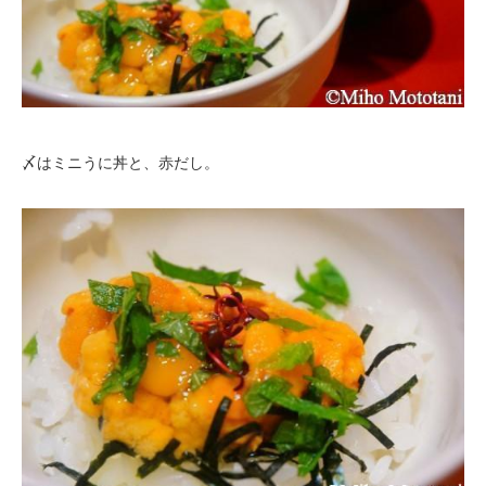
〆はミニうに丼と、赤だし。