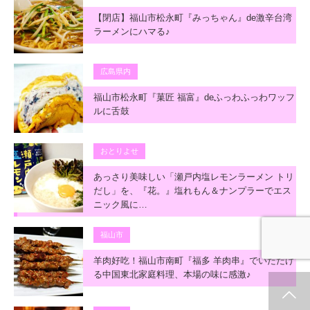
【閉店】福山市松永町『みっちゃん』de激辛台湾
ラーメンにハマる♪
広島県内
福山市松永町『菓匠 福富』deふっわふっわワッフ
ルに舌鼓
おとりよせ
あっさり美味しい「瀬戸内塩レモンラーメン トリ
だし」を、『花。』塩れもん＆ナンプラーでエス
ニック風に…
福山市
羊肉好吃！福山市南町『福多 羊肉串』でいただけ
る中国東北家庭料理、本場の味に感激♪
ホーム
新着情報
シェア
お問合せ