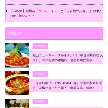
【Google】新機能「タイムライン」と「現在地の共有」は便利な
のか？怖いのか？…
関連記事
広島県内
福山ニューキャッスルホテルB1『中国四川料理 又
来軒』de大好物の本格四川麻婆豆腐に舌鼓♪
広島県内
三原市城町『CHINA DINING 祥』中国の家庭料理
と、花椒がきいた土鍋入り麻婆豆腐に感激！
広島県内