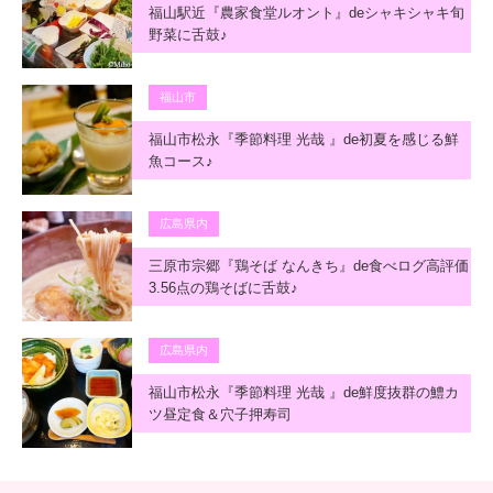
福山駅近『農家食堂ルオント』deシャキシャキ旬
野菜に舌鼓♪
福山市
福山市松永『季節料理 光哉 』de初夏を感じる鮮
魚コース♪
広島県内
三原市宗郷『鶏そば なんきち』de食べログ高評価
3.56点の鶏そばに舌鼓♪
広島県内
福山市松永『季節料理 光哉 』de鮮度抜群の鱧カ
ツ昼定食＆穴子押寿司