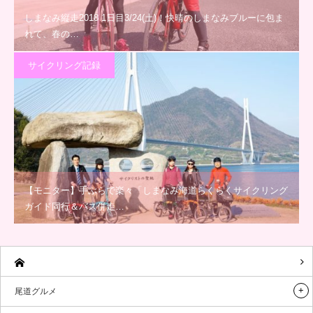
しまなみ縦走2018 1日目3/24(土)！快晴のしまなみブルーに包ま
れて、春の…
サイクリング記録
【モニター】手ぶらで楽々「しまなみ海道らくらくサイクリング
ガイド同行＆バス併走…
尾道グルメ