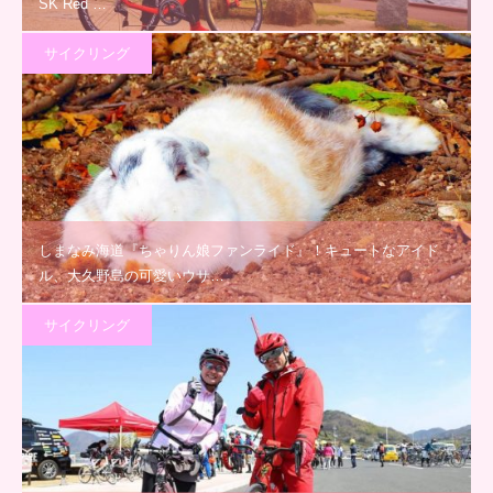
SK Red …
サイクリング
しまなみ海道『ちゃりん娘ファンライド』！キュートなアイド
ル、大久野島の可愛いウサ…
サイクリング