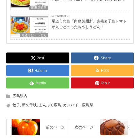
尾道居酒屋
2026/06/12
尾道市向島『向島製麺所』完熟岩子島トマト
が丸ごとのった冷やしうどん！
尾道そば・うどん
Post
Share
Hatena
RSS
feedly
Pin it
広島県内
餃子
,
新久千映
,
まんぷく広島
,
カンパイ！広島県
前のページ
次のページ