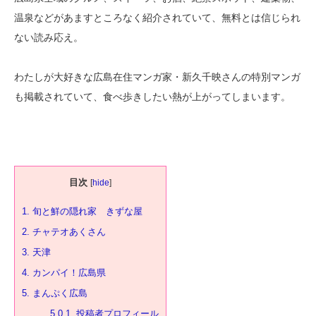
温泉などがあますところなく紹介されていて、無料とは信じられ
ない読み応え。
わたしが大好きな広島在住マンガ家・新久千映さんの特別マンガ
も掲載されていて、食べ歩きしたい熱が上がってしまいます。
目次
[
hide
]
1.
旬と鮮の隠れ家 きずな屋
2.
チャテオあくさん
3.
天津
4.
カンパイ！広島県
5.
まんぷく広島
5.0.1.
投稿者プロフィール