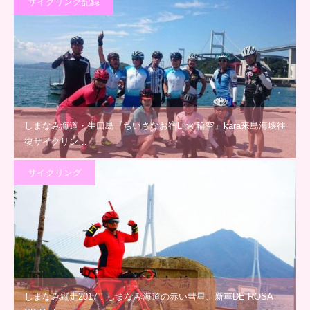
サイクリング記録
しまなみ海道・生口島『ちいさなお宿Link 輪空』kara来島海峡往
復サイクリン…
サイクリング
しまなみ縦走2017！しまなみ海道の赤い彗星、新車DE ROSA