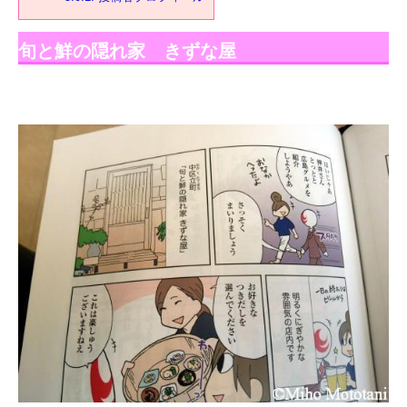
旬と鮮の隠れ家 きずな屋