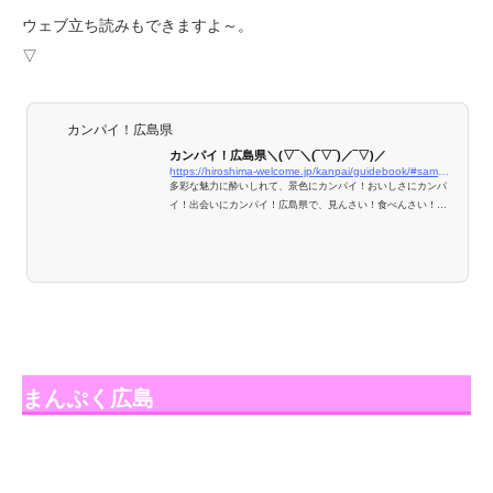
ウェブ立ち読みもできますよ～。
▽
カンパイ！広島県
カンパイ！広島県＼(▽‾＼(‾▽‾)／‾▽)／
https://hiroshima-welcome.jp/kanpai/guidebook/#sample
多彩な魅力に酔いしれて、景色にカンパイ！おいしさにカンパ
イ！出会いにカンパイ！広島県で、見んさい！食べんさい！飲
みんさい！
まんぷく広島