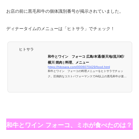
お店の前に黒毛和牛の個体識別番号が掲示されていました。
ディナータイムのメニューは「ヒトサラ」でチェック！
ヒトサラ
和牛とワイン フォーコ 広島/本通/新天地/流川町/
横川 焼肉 | 料理、メニュー
https://hitosara.com/0006070429/food.html
和牛とワイン フォーコの料理メニューをヒトサラでチェッ
ク。圧倒的なコストパフォーマンスでA4以上の黒毛和牛が楽し
める
和牛とワイン フォーコ、ミホが食べたのは？