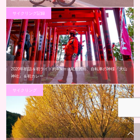
サイクリング記録
2020年初詣＆初ライド約40km☆尾道因島、自転車の神様『大山
神社』＆初カレー…
サイクリング
ホーム
新着情報
シェア
お問合せ