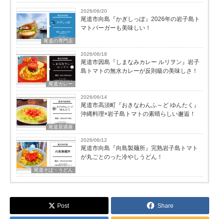
2026/06/20
尾道市向島『かぎしっぽ』2026年の岩子島ト
マトバーガーも美味しい！
尾道の専門店
2026/06/18
尾道市因島『しまなみカレー ルリヲン』岩子
島トマトの無水カレーが反則級の美味しさ！
尾道カレー
2026/06/14
尾道市高須町『おきなわんふ～ど ゆんたく』
沖縄料理×岩子島トマトの素晴らしい邂逅！
尾道居酒屋
2026/06/12
尾道市向島『向島製麺所』完熟岩子島トマト
が丸ごとのった冷やしうどん！
尾道そば・うどん
Post
Share