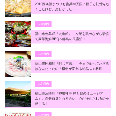
2015西条酒まつりも呑兵衛天国☆帽子と記憶をな
くしたけど、楽しかった♪
広島県内
福山市走島町『太進館』、夕景を眺めながら砂浜
で豪華海鮮BBQ＆離島の民宿泊！
広島県内
福山市昭和町『阿じ与志』、今まで食べてた河豚
はなんだったの？概念が変わる絶品ふぐ料理！
広島県内
福山市沼隈町『神勝禅寺 禅と庭のミュージア
ム』。自分自身と向き合い。心が浄化されるのを
感じる！
広島県内