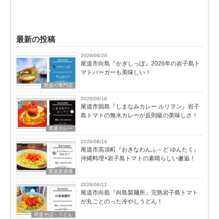
最新の投稿
2026/06/20
尾道市向島『かぎしっぽ』2026年の岩子島ト
マトバーガーも美味しい！
尾道の専門店
2026/06/18
尾道市因島『しまなみカレー ルリヲン』岩子
島トマトの無水カレーが反則級の美味しさ！
尾道カレー
2026/06/14
尾道市高須町『おきなわんふ～ど ゆんたく』
沖縄料理×岩子島トマトの素晴らしい邂逅！
尾道居酒屋
2026/06/12
尾道市向島『向島製麺所』完熟岩子島トマト
が丸ごとのった冷やしうどん！
尾道そば・うどん