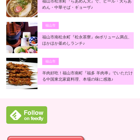
福山市松永町『らあめん天』で、ビール・天らあ
めん・中華そば・ギョーザ♪
福山市
福山市南松永町『松永茶寮』deボリューム満点、
ほかほか釜めしランチ♪
福山市
羊肉好吃！福山市南町『福多 羊肉串』でいただけ
る中国東北家庭料理、本場の味に感激♪