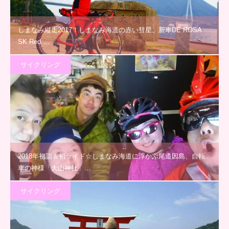
しまなみ縦走2017！しまなみ海道の赤い彗星、新車DE ROSA
SK Red …
サイクリング
2018年初詣＆初ライド☆しまなみ海道に浮かぶ尾道因島、自転
車の神様「大山神社」…
サイクリング