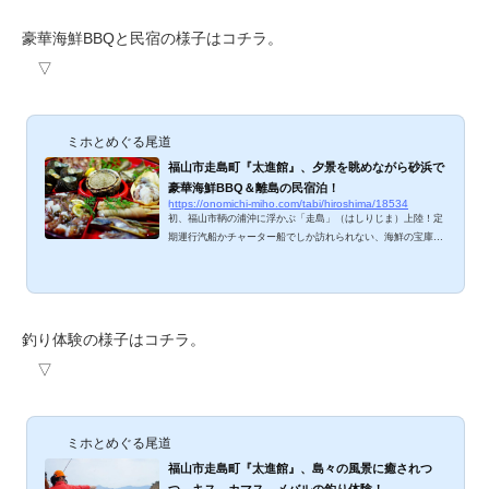
豪華海鮮BBQと民宿の様子はコチラ。
▽
ミホとめぐる尾道
福山市走島町『太進館』、夕景を眺めながら砂浜で
豪華海鮮BBQ＆離島の民宿泊！
https://onomichi-miho.com/tabi/hiroshima/18534
初、福山市鞆の浦沖に浮かぶ「走島」（はしりじま）上陸！定
期運行汽船かチャーター船でしか訪れられない、海鮮の宝庫な
のだそうです。バーベキューと釣り体験もできる人気民宿、走
島『太進館』さんにお世話になりました。美しい海とピチピチ
の海鮮料理、ご紹介しますね。 浜辺で豪華海鮮BBQ！ 美しい
海と空が広がるビーチ。屋根付きのバーベキュースペースが用
意されているので、ほぼ手ぶらで行けるのがありがたいです
釣り体験の様子はコチラ。
ね。まずはビールでかんぱーい♪薄ピンクに染まりゆく風景を
▽
眺めつつ、しばしまったり。鯛の姿づくり登場...
ミホとめぐる尾道
福山市走島町『太進館』、島々の風景に癒されつ
つ、キス、カマス、メバルの釣り体験！