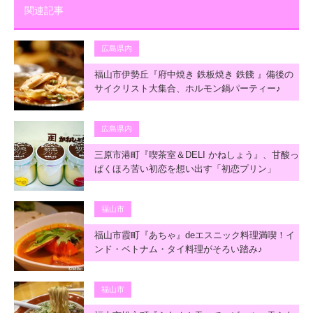
関連記事
広島県内
福山市伊勢丘『府中焼き 鉄板焼き 鉄餞 』備後の
サイクリスト大集合、ホルモン鍋パーティー♪
広島県内
三原市港町『喫茶室＆DELI かねしょう』、甘酸っ
ぱくほろ苦い初恋を想い出す「初恋プリン」
福山市
福山市霞町『あちゃ』deエスニック料理満喫！イ
ンド・ベトナム・タイ料理がそろい踏み♪
福山市