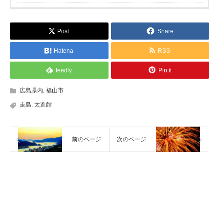
Post
Share
Hatena
RSS
feedly
Pin it
広島県内
,
福山市
走島
,
太進館
前のページ
次のページ