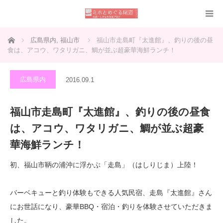
ホーム
広島県内
,
福山市
福山市走島町『太進館』、釣りの後の昼
食は、アコウ、ワタリガニ、鯛が並ぶ超豪華海鮮ランチ！
広島県内
2016.09.1
福山市走島町『太進館』、釣りの後の昼食
は、アコウ、ワタリガニ、鯛が並ぶ超豪
華海鮮ランチ！
初、福山市鞆の浦沖に浮かぶ「走島」（はしりじま）上陸！
バーベキューと釣り体験もできる人気民宿、走島『太進館』さん
にお世話になり、豪華BBQ・宿泊・釣りを体験させていただきま
した。