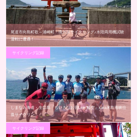
尾道市向島町歌～浦崎町・境ガ浜サイクリング♪水陸両用機試験
運転に遭遇！
サイクリング記録
しまなみ海道・生口島『ちいさなお宿Link 輪空』kara来島海峡往
復サイクリン…
サイクリング記録