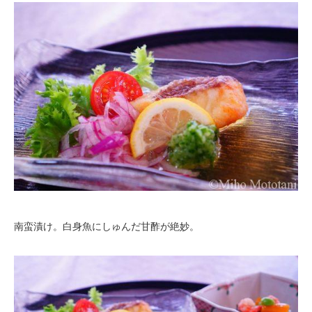
南蛮漬け。白身魚にしゅんだ甘酢が絶妙。