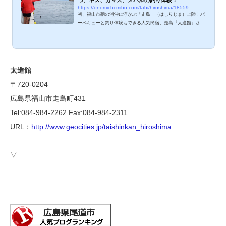
https://onomichi-miho.com/tabi/hiroshima/18559
初、福山市鞆の浦沖に浮かぶ「走島」（はしりじま）上陸！バ
ーベキューと釣り体験もできる人気民宿、走島『太進館』さん
にお世話になりました。初心者でも安心の楽しい釣り体験で、
カマスやキスをゲット！美しい海と楽しい釣り体験、ご紹介し
ますね。 漁船で釣り体験 朝早く、走島港を出港！たくさんの
漁船が海に出ています。ほとんどのメンバーが釣り初体験か超
初心者なわたしたちですが、大進館さんのご主人が的確に指導
太進館
してくださるので、全員キスGET！入れ食いとまではいきませ
〒720-0204
んでしたが、何種類もの魚が釣れてすごく楽...
広島県福山市走島町431
Tel:084-984-2262 Fax:084-984-2311
URL：
http://www.geocities.jp/taishinkan_hiroshima
▽