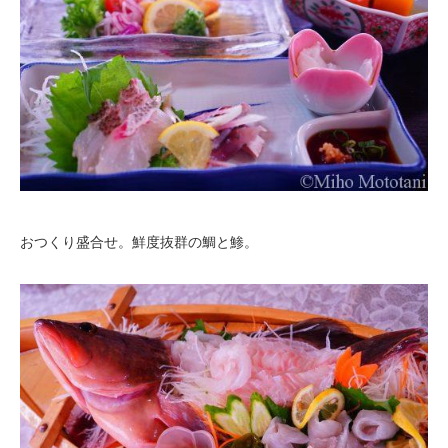
おつくり盛合せ。鮮度抜群の鯛と鯵。