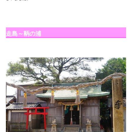
走島～鞆の浦