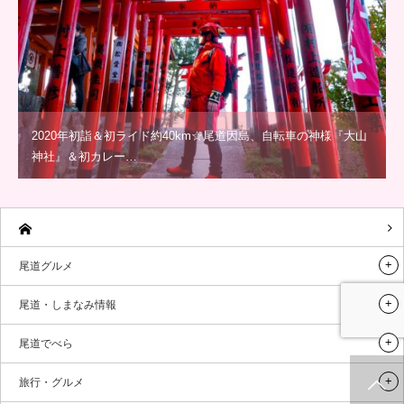
2020年初詣＆初ライド約40km☆尾道因島、自転車の神様『大山
神社』＆初カレー…
尾道グルメ
尾道・しまなみ情報
尾道でべら
旅行・グルメ
ホーム
新着情報
シェア
お問合せ