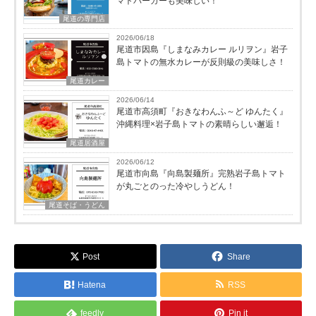
マトバーガーも美味しい！
尾道の専門店
2026/06/18
尾道市因島『しまなみカレー ルリヲン』岩子
島トマトの無水カレーが反則級の美味しさ！
尾道カレー
2026/06/14
尾道市高須町『おきなわんふ～ど ゆんたく』
沖縄料理×岩子島トマトの素晴らしい邂逅！
尾道居酒屋
2026/06/12
尾道市向島『向島製麺所』完熟岩子島トマト
が丸ごとのった冷やしうどん！
尾道そば・うどん
Post
Share
Hatena
RSS
feedly
Pin it