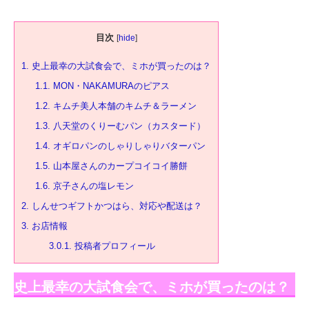
目次
[
hide
]
1.
史上最幸の大試食会で、ミホが買ったのは？
1.1.
MON・NAKAMURAのピアス
1.2.
キムチ美人本舗のキムチ＆ラーメン
1.3.
八天堂のくりーむパン（カスタード）
1.4.
オギロパンのしゃりしゃりバターパン
1.5.
山本屋さんのカープコイコイ勝餅
1.6.
京子さんの塩レモン
2.
しんせつギフトかつはら、対応や配送は？
3.
お店情報
3.0.1.
投稿者プロフィール
史上最幸の大試食会で、ミホが買ったのは？