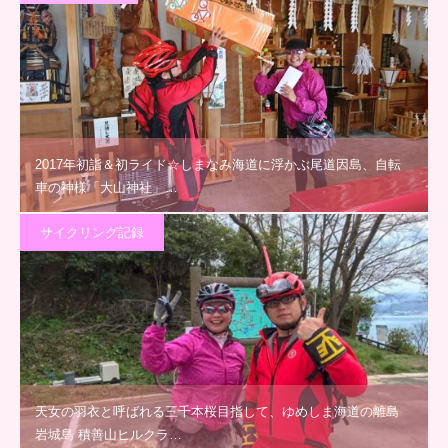
2017年初詣＆初ライド☆しまなみ海道に浮かぶ尾道因島、自転
車の神様「大山神社」…
サイクリング記録
天女の羽衣と呼ばれる三千本桜目指して、ゆめしま海道の離島
岩城島 積善山ヒルクラ…