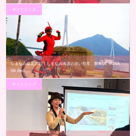
サイクリング
しまなみ縦走2017！しまなみ海道の赤い彗星、新車DE ROSA
SK Red …
サイクリング