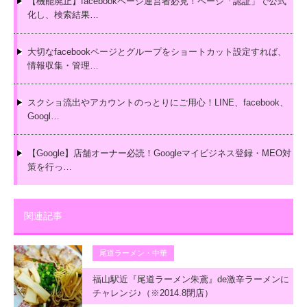
【機能廃止】facebookページ運営者必見！ページ「認証」で公式
化し、検索結果…
大切なfacebookページとグループをショートカット設定すれば、
情報収集・管理…
スクショ流出やアカウントのっとりにご用心！LINE、facebook、
Googl…
【Google】店舗オーナー必読！Googleマイビジネス登録・MEO対
策を行っ…
関連記事
尾道ラーメン・中華
福山駅近『尾道ラーメン朱鳶』de激辛ラーメンに
チャレンジ♪（※2014.8閉店）