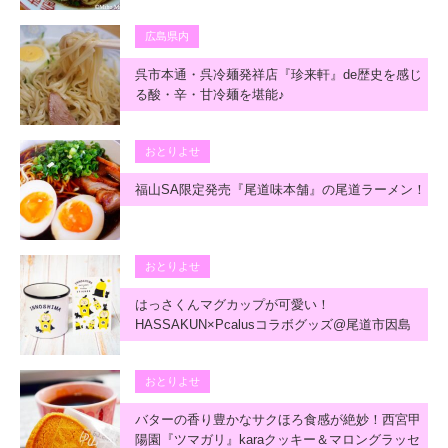
広島県内
呉市本通・呉冷麺発祥店『珍来軒』de歴史を感じ
る酸・辛・甘冷麺を堪能♪
おとりよせ
福山SA限定発売『尾道味本舗』の尾道ラーメン！
おとりよせ
はっさくんマグカップが可愛い！
HASSAKUN×Pcalusコラボグッズ@尾道市因島
おとりよせ
バターの香り豊かなサクほろ食感が絶妙！西宮甲
陽園『ツマガリ』karaクッキー＆マロングラッセ