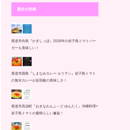
最近の投稿
尾道市向島『かぎしっぽ』2026年の岩子島トマトバー
ガーも美味しい！
尾道市因島『しまなみカレー ルリヲン』岩子島トマト
の無水カレーが反則級の美味しさ！
尾道市高須町『おきなわんふ～ど ゆんたく』沖縄料理×
岩子島トマトの素晴らしい邂逅！