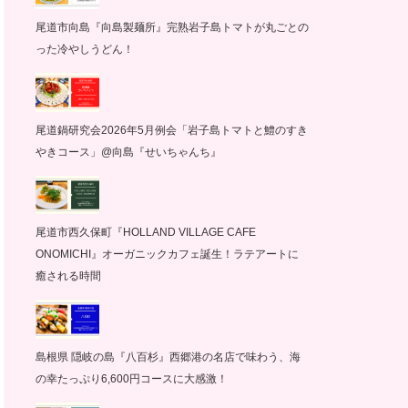
尾道市向島『向島製麺所』完熟岩子島トマトが丸ごとの
った冷やしうどん！
尾道鍋研究会2026年5月例会「岩子島トマトと鱧のすき
やきコース」@向島『せいちゃんち』
尾道市西久保町『HOLLAND VILLAGE CAFE
ONOMICHI』オーガニックカフェ誕生！ラテアートに
癒される時間
島根県 隠岐の島『八百杉』西郷港の名店で味わう、海
の幸たっぷり6,600円コースに大感激！