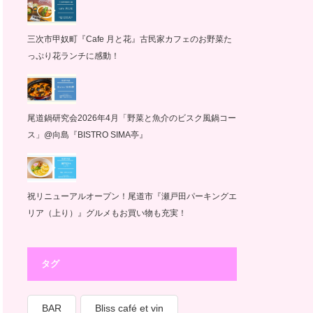
三次市甲奴町『Cafe 月と花』古民家カフェのお野菜た
っぷり花ランチに感動！
尾道鍋研究会2026年4月「野菜と魚介のビスク風鍋コー
ス」@向島『BISTRO SIMA亭』
祝リニューアルオープン！尾道市『瀬戸田パーキングエ
リア（上り）』グルメもお買い物も充実！
タグ
BAR
Bliss café et vin