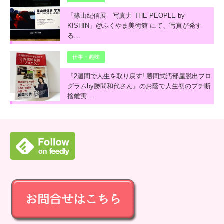
「篠山紀信展 写真力 THE PEOPLE by
KISHIN」@ふくやま美術館 にて、写真が発す
る…
仕事・趣味
『2週間で人生を取り戻す! 勝間式汚部屋脱出プロ
グラムby勝間和代さん』のお蔭で人生初のプチ断
捨離実…