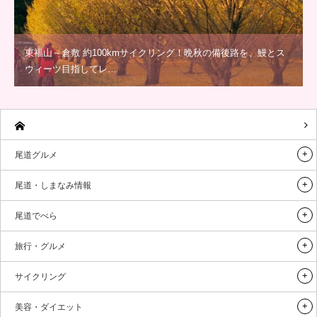
東福山～倉敷 約100kmサイクリング！晩秋の備後路を、鰻とス
ウィーツ目指してレ…
尾道グルメ
尾道・しまなみ情報
尾道でべら
旅行・グルメ
サイクリング
美容・ダイエット