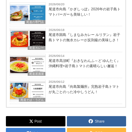
2026/06/20
尾道市向島『かぎしっぽ』2026年の岩子島ト
マトバーガーも美味しい！
尾道の専門店
2026/06/18
尾道市因島『しまなみカレー ルリヲン』岩子
島トマトの無水カレーが反則級の美味しさ！
尾道カレー
2026/06/14
尾道市高須町『おきなわんふ～ど ゆんたく』
沖縄料理×岩子島トマトの素晴らしい邂逅！
尾道居酒屋
2026/06/12
尾道市向島『向島製麺所』完熟岩子島トマト
が丸ごとのった冷やしうどん！
尾道そば・うどん
Post
Share