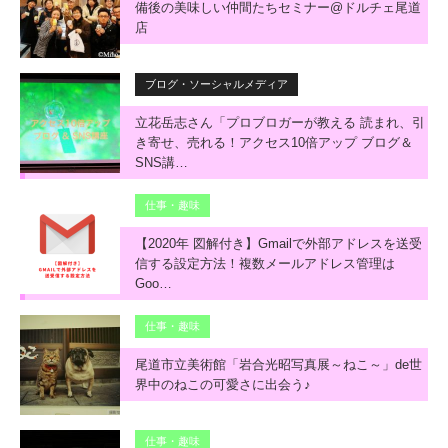
備後の美味しい仲間たちセミナー@ドルチェ尾道
店
ブログ・ソーシャルメディア
立花岳志さん「プロブロガーが教える 読まれ、引
き寄せ、売れる！アクセス10倍アップ ブログ＆
SNS講…
仕事・趣味
【2020年 図解付き】Gmailで外部アドレスを送受
信する設定方法！複数メールアドレス管理は
Goo…
仕事・趣味
尾道市立美術館「岩合光昭写真展～ねこ～」de世
界中のねこの可愛さに出会う♪
仕事・趣味