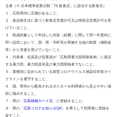
る者（※ 日本標準産業分類「76 飲食店」に該当する飲食店）
１．広島県内に店舗があること。
２．食品衛生法に基づく飲食店営業許可又は喫茶店営業許可を受
けていること。
３．助成対象として申請した内容（経費）に関して同一年度内に
同一品目において、国・県・市町等が実施する他の制度（補助金
等）から支援を受けていないこと。
４．代表者、役員及び従業員が「広島県暴力団排除条例」に規定
する暴力団、暴力団員等及び暴力団関係者でないこと。
５．業種別に定められている新型コロナウイルス感染症対策ガイ
ドラインを遵守すること。
６．国、県等から配布されるポスターを利用者から見えやすい場
所に掲示すること。
７．県の「
広島積極ガード店
」に登録すること。
８．県の「
広島コロナお知らせQR
」を導入して利用者に登録を
促すこと。