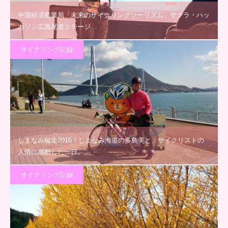
中国経済産業局「未来のサイクリングツーリズム」サクラ・ハッ
カソン広島尾道ステージ…
サイクリング記録
しまなみ縦走2016！しまなみ海道の多島美と、サイクリストの
人情に感動した一日。…
サイクリング記録