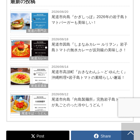
最新の投稿
2026/06/20
尾道市向島『かぎしっぽ』2026年の岩子島ト
マトバーガーも美味しい！
尾道の専門店
2026/06/18
尾道市因島『しまなみカレー ルリヲン』岩子
島トマトの無水カレーが反則級の美味しさ！
尾道カレー
2026/06/14
尾道市高須町『おきなわんふ～ど ゆんたく』
沖縄料理×岩子島トマトの素晴らしい邂逅！
尾道居酒屋
2026/06/12
尾道市向島『向島製麺所』完熟岩子島トマト
が丸ごとのった冷やしうどん！
尾道そば・うどん
ホーム
新着情報
シェア
お問合せ
Post
Share