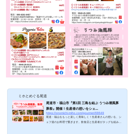
ミホとめぐる尾道
尾道市・福山市『第1回 三島を結ぶ うつみ潮風豚
豚祭』開催！生産者の想いをシェ...
https://onomichi-miho.com/gourmet/68649
尾道・福山をもっと楽しく美味しく！生産者さんの想いを、シ
ェフ達のお料理で繋ぎます。飲食店と生産者がタッグを組み、
『第1回 三島を結ぶ うつみ潮風豚 豚祭』が開催されます。ぜ
ひ、期間中に尾道へお越しくださいね。 第1回 三島を結ぶ う