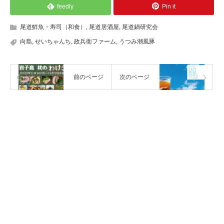
feedly
Pin it
尾道鮮魚・寿司（和食）
,
尾道居酒屋
,
尾道鍋研究会
向島
,
せいちゃんち
,
政兵衛ファーム
,
うつみ潮風豚
前のページ
次のページ