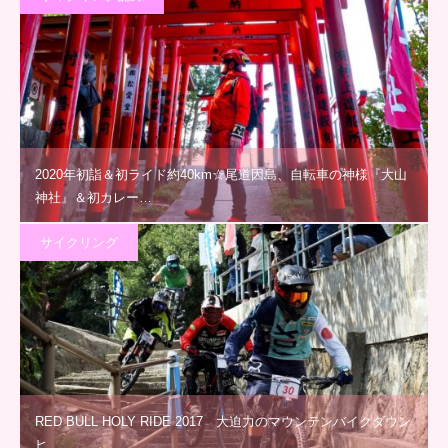
2020年初詣＆初ライド約40km☆尾道因島、自転車の神様『大山
神社』＆初カレー…
サイクリング
RED BULL HOLY RIDE 2017 大迫力のマウンテンバイクダウン
ヒ…