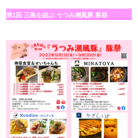
第1回 三島を結ぶ うつみ潮風豚 豚祭