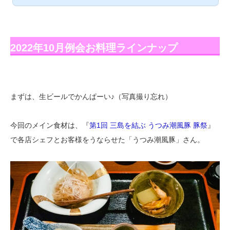
つみ潮風豚 豚祭 2022年「第1回 三島を結ぶ うつみ潮風豚 豚
祭」。向島(尾道市)、生口島(尾道市)、横島(福山市)の3島を
『横島ファーム』さんが丹精こめて育てておられる『うつみ潮
風豚』で結びます。飲食店5店による豚祭をお楽しみくださ
い。開催期間： 2022年9月1日(木)～9月30日(金...
2022年10月例会お料理ラインナップ
まずは、生ビールでかんぱーい♪（写真撮り忘れ）
今回のメイン食材は、『
第1回 三島を結ぶ うつみ潮風豚 豚祭
』
で各店シェフとお客様をうならせた「うつみ潮風豚」さん。