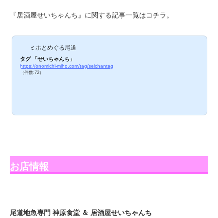
『居酒屋せいちゃんち』に関する記事一覧はコチラ。
ミホとめぐる尾道
タグ 「せいちゃんち」
https://onomichi-miho.com/tag/seichantag
（件数:72）
お店情報
尾道地魚専門 神原食堂 ＆ 居酒屋せいちゃんち