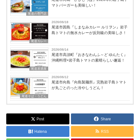
マトバーガーも美味しい！
尾道の専門店
2026/06/18
尾道市因島『しまなみカレー ルリヲン』岩子
島トマトの無水カレーが反則級の美味しさ！
尾道カレー
2026/06/14
尾道市高須町『おきなわんふ～ど ゆんたく』
沖縄料理×岩子島トマトの素晴らしい邂逅！
尾道居酒屋
2026/06/12
尾道市向島『向島製麺所』完熟岩子島トマト
が丸ごとのった冷やしうどん！
尾道そば・うどん
Post
Share
Hatena
RSS