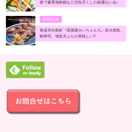
家で豪華海鮮鍋など活魚尽くしの残暑払い会♪
尾道居酒屋
尾道市向島町『居酒屋せいちゃんち』炭火焼鳥、
鯖寿司、地魚天ぷらが美味しい!!