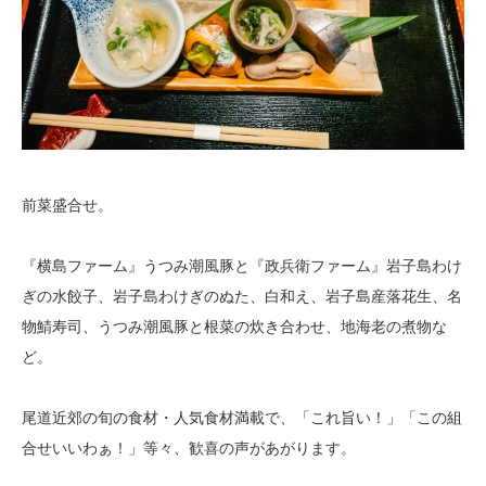
前菜盛合せ。
『横島ファーム』うつみ潮風豚と『政兵衛ファーム』岩子島わけ
ぎの水餃子、岩子島わけぎのぬた、白和え、岩子島産落花生、名
物鯖寿司、うつみ潮風豚と根菜の炊き合わせ、地海老の煮物な
ど。
尾道近郊の旬の食材・人気食材満載で、「これ旨い！」「この組
合せいいわぁ！」等々、歓喜の声があがります。