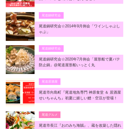
尾道鍋研究会
尾道鍋研究会☆2014年9月例会「ワインしゃぶし
ゃぶ」
尾道鍋研究会
尾道鍋研究会☆2020年7月例会「屋形船で夏バテ
防止鍋」@尾道屋形船いっとく丸
尾道居酒屋
尾道市向島町『尾道地魚専門 神原食堂 ＆ 居酒屋
せいちゃんち』初夏に嬉しい鱧・空豆が登場！
尾道グルメ
尾道市長江『おのみち海賊』、蔵を改築した隠れ