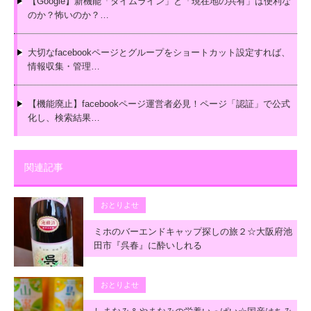
【Google】新機能「タイムライン」と「現在地の共有」は便利な
のか？怖いのか？…
大切なfacebookページとグループをショートカット設定すれば、
情報収集・管理…
【機能廃止】facebookページ運営者必見！ページ「認証」で公式
化し、検索結果…
関連記事
おとりよせ
ミホのバーエンドキャップ探しの旅２☆大阪府池
田市『呉春』に酔いしれる
おとりよせ