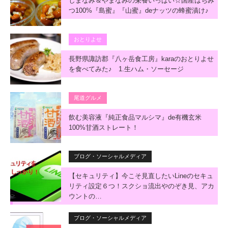
しまなみ＆やまなみの栄養いっぱい☆国産はちみ
つ100%『島蜜』『山蜜』deナッツの蜂蜜漬け♪
おとりよせ
長野県諏訪郡『八ヶ岳食工房』karaのおとりよせ
を食べてみた♪ 1.生ハム・ソーセージ
尾道グルメ
飲む美容液『純正食品マルシマ』de有機玄米
100%甘酒ストレート！
ブログ・ソーシャルメディア
【セキュリティ】今こそ見直したいLineのセキュ
リティ設定６つ！スクショ流出やのぞき見、アカ
ウントの…
ブログ・ソーシャルメディア