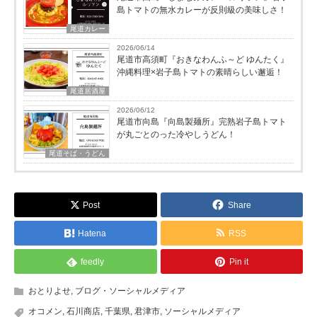
島トマトの無水カレーが反則級の美味しさ！
尾道カレー
2026/06/14
尾道市高須町『おきなわんふ～ど ゆんたく』
沖縄料理×岩子島トマトの素晴らしい邂逅！
尾道居酒屋
2026/06/12
尾道市向島『向島製麺所』完熟岩子島トマト
が丸ごとのった冷やしうどん！
尾道そば・うどん
Post
Share
Hatena
RSS
feedly
Pin it
おとりよせ
,
ブログ・ソーシャルメディア
オコメン
,
石川商店
,
千葉県
,
君津市
,
ソーシャルメディア