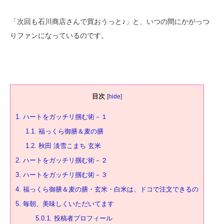
「次回も石川商店さんで買おうっと♪」と、いつの間にかがっつ
りファンになっているのです。
目次
[
hide
]
1.
ハートをガッチリ掴む術－１
1.1.
福っくら御膳＆麦の膳
1.2.
秋田 淡雪こまち 玄米
2.
ハートをガッチリ掴む術－２
3.
ハートをガッチリ掴む術－３
4.
福っくら御膳＆麦の膳・玄米・白米は、ドコで注文できるの
5.
毎朝、美味しくいただいてます
5.0.1.
投稿者プロフィール