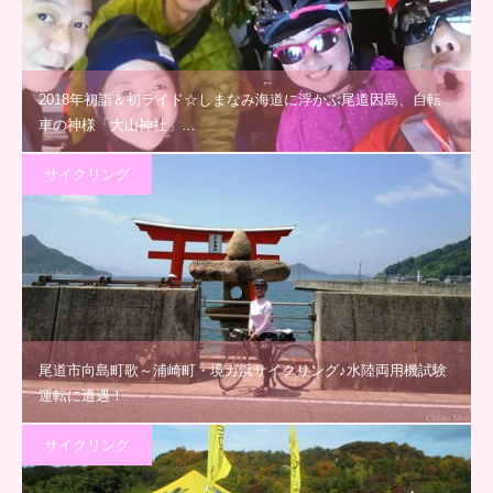
2018年初詣＆初ライド☆しまなみ海道に浮かぶ尾道因島、自転
車の神様「大山神社」…
サイクリング
尾道市向島町歌～浦崎町・境ガ浜サイクリング♪水陸両用機試験
運転に遭遇！
サイクリング