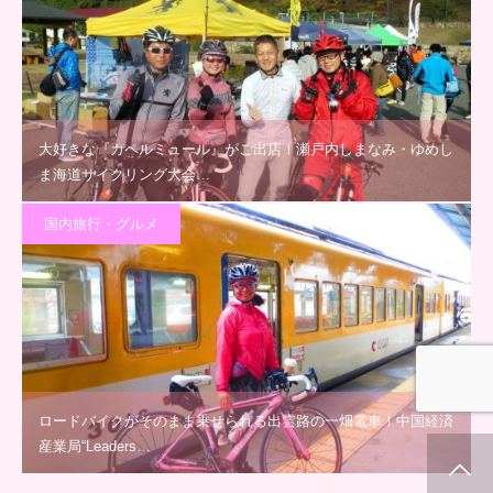
大好きな『カペルミュール』がご出店！瀬戸内しまなみ・ゆめし
ま海道サイクリング大会…
国内旅行・グルメ
ロードバイクがそのまま乗せられる出雲路の一畑電車！中国経済
産業局“Leaders…
ホーム
新着情報
シェア
お問合せ