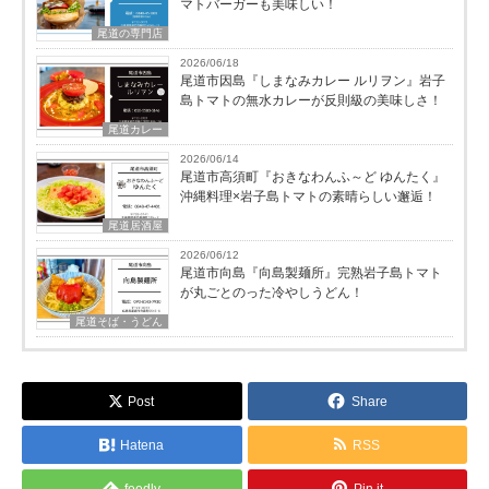
マトバーガーも美味しい！
尾道の専門店
2026/06/18
尾道市因島『しまなみカレー ルリヲン』岩子
島トマトの無水カレーが反則級の美味しさ！
尾道カレー
2026/06/14
尾道市高須町『おきなわんふ～ど ゆんたく』
沖縄料理×岩子島トマトの素晴らしい邂逅！
尾道居酒屋
2026/06/12
尾道市向島『向島製麺所』完熟岩子島トマト
が丸ごとのった冷やしうどん！
尾道そば・うどん
Post
Share
Hatena
RSS
feedly
Pin it