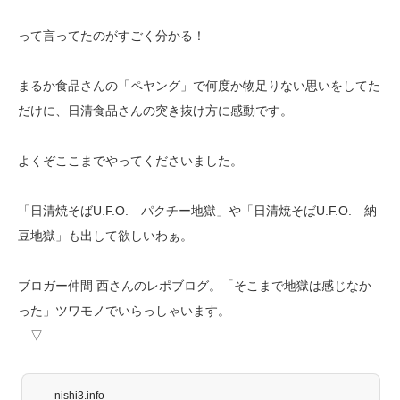
って言ってたのがすごく分かる！
まるか食品さんの「ペヤング」で何度か物足りない思いをしてた
だけに、日清食品さんの突き抜け方に感動です。
よくぞここまでやってくださいました。
「日清焼そばU.F.O. パクチー地獄」や「日清焼そばU.F.O. 納
豆地獄」も出して欲しいわぁ。
ブロガー仲間 西さんのレポブログ。「そこまで地獄は感じなか
った」ツワモノでいらっしゃいます。
▽
nishi3.info