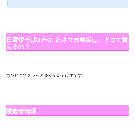
ゲット。実食レポ、お届けしますね。 ペヤング ソースやきそ
ばプラス納豆 セブンイレブンで発見！かやく部分に「乾燥ひき
わり納豆」って書いてありますね。炭水化物72.7g。糖質制限
ダイエットには不向きなので、朝ごはんにしよう。いざ実食！
「ペヤング後入れかやく」が乾燥ひきわり納豆、やきそばかや
く、ソース。「ソースと納豆って合うの？...
日清焼そばU.F.O. わさマヨ地獄は、ドコで買
えるの？
コンビニでズラッと並んでいるはずです。
製造者情報