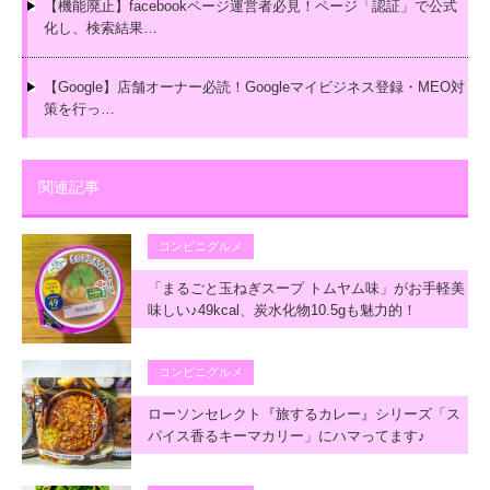
【機能廃止】facebookページ運営者必見！ページ「認証」で公式
化し、検索結果…
【Google】店舗オーナー必読！Googleマイビジネス登録・MEO対
策を行っ…
関連記事
コンビニグルメ
「まるごと玉ねぎスープ トムヤム味」がお手軽美
味しい♪49kcal、炭水化物10.5gも魅力的！
コンビニグルメ
ローソンセレクト『旅するカレー』シリーズ「ス
パイス香るキーマカリー」にハマってます♪