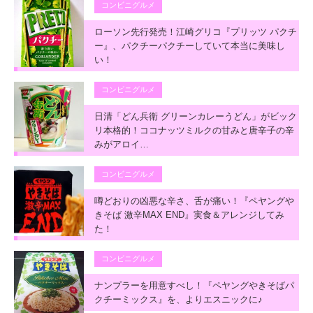
コンビニグルメ
ローソン先行発売！江崎グリコ『プリッツ パクチ
ー』、パクチーパクチーしていて本当に美味し
い！
コンビニグルメ
日清「どん兵衛 グリーンカレーうどん」がビック
リ本格的！ココナッツミルクの甘みと唐辛子の辛
みがアロイ…
コンビニグルメ
噂どおりの凶悪な辛さ、舌が痛い！『ペヤングや
きそば 激辛MAX END』実食＆アレンジしてみ
た！
コンビニグルメ
ナンプラーを用意すべし！『ペヤングやきそばパ
クチーミックス』を、よりエスニックに♪