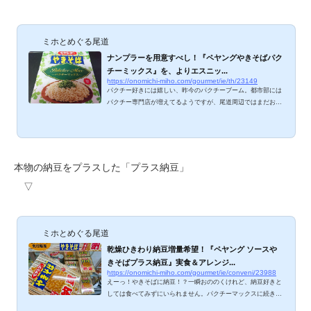
ミホとめぐる尾道
ナンプラーを用意すべし！『ペヤングやきそばパク
チーミックス』を、よりエスニッ...
https://onomichi-miho.com/gourmet/ie/th/23149
パクチー好きには嬉しい、昨今のパクチーブーム。都市部には
パクチー専門店が増えてるようですが、尾道周辺ではまだお目
にかかったことがありません。でもでも。尾道岩子島『ミーシ
ャンズファーム』でパクチー栽培してくれてるし、パクチー関
連商品も続々登場するし、心が浮きたつ瞬間が多いのは確か。
ペヤングから発売された「パクチーマックス」も食べてみたの
で、ご紹介しますね。 ペヤングやきそばパクチーミックス パ
本物の納豆をプラスした「プラス納豆」
クチーの絵柄と「Pakchee Max」に魅かれるパッケージ。当然
▽
のことながら炭水化物が59.9gも入っている...
ミホとめぐる尾道
乾燥ひきわり納豆増量希望！『ペヤング ソースや
きそばプラス納豆』実食＆アレンジ...
https://onomichi-miho.com/gourmet/ie/conveni/23988
えーっ！やきそばに納豆！？一瞬おののくけれど、納豆好きと
しては食べてみずにいられません。パクチーマックスに続き、
まるか食品さんの攻めの姿勢に感服しつつ、セブンイレブンで