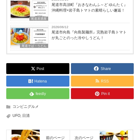
尾道市高須町『おきなわんふ～ど ゆんたく』
沖縄料理×岩子島トマトの素晴らしい邂逅！
尾道居酒屋
2026/06/12
尾道市向島『向島製麺所』完熟岩子島トマト
が丸ごとのった冷やしうどん！
尾道そば・うどん
Post
Share
Hatena
RSS
feedly
Pin it
コンビニグルメ
UFO
,
日清
前のページ
次のページ