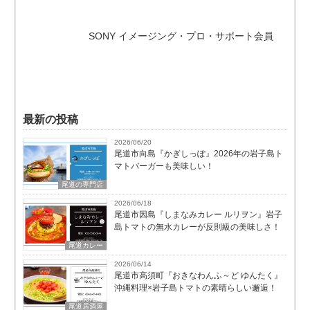
SONY イメージング・プロ・サポート会員
最新の投稿
2026/06/20
尾道市向島『かぎしっぽ』2026年の岩子島ト
マトバーガーも美味しい！
尾道の専門店
2026/06/18
尾道市因島『しまなみカレー ルリヲン』岩子
島トマトの無水カレーが反則級の美味しさ！
尾道カレー
2026/06/14
尾道市高須町『おきなわんふ～ど ゆんたく』
沖縄料理×岩子島トマトの素晴らしい邂逅！
尾道居酒屋