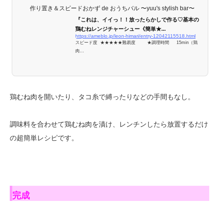
作り置き＆スピードおかず de おうちバル 〜yuu's stylish bar〜
『これは、イイっ！！放ったらかしで作る♡基本の
鶏むねレンジチャーシュー《簡単★...
https://ameblo.jp/leon-himari/entry-12042115518.html
スピード度 ★★★★★難易度 ★調理時間 15min（鶏
肉…
鶏むね肉を開いたり、タコ糸で縛ったりなどの手間もなし。
調味料を合わせて鶏むね肉を漬け、レンチンしたら放置するだけ
の超簡単レシピです。
完成