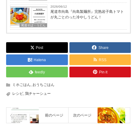
2026/06/12
尾道市向島『向島製麺所』完熟岩子島トマト
が丸ごとのった冷やしうどん！
尾道そば・うどん
Post
Share
Hatena
RSS
feedly
Pin it
ミホごはん
,
おうちごはん
レシピ
,
鶏チャーシュー
前のページ
次のページ