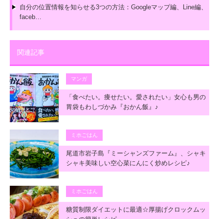
自分の位置情報を知らせる3つの方法：Googleマップ編、Line編、
faceb…
関連記事
マンガ
「食べたい。痩せたい。愛されたい」女心も男の
胃袋もわしづかみ『おかん飯』♪
ミホごはん
尾道市岩子島『ミーシャンズファーム』、シャキ
シャキ美味しい空心菜にんにく炒めレシピ♪
ミホごはん
糖質制限ダイエットに最適☆厚揚げクロックムッ