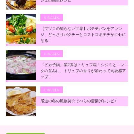
シュの簡単レシピ
ミホごはん
【マツコの知らない世界】ポテチパンをアレン
ジ、どっさりパクチーとコストコポテチがクセに
なる！
ミホごはん
『ピカ子鍋』第2弾はトリュフ塩！シジミとニンニ
クの旨みに、トリュフの香りが加わって高級感ア
ップ！
ミホごはん
尾道の冬の風物詩☆でべらの唐揚げレシピ♪