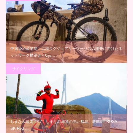
中国経済産業局「広域ラグジュアリーツーリズム開発に向けたネ
ットワーク構築会～Cy…
サイクリング
しまなみ縦走2017！しまなみ海道の赤い彗星、新車DE ROSA
SK Red …