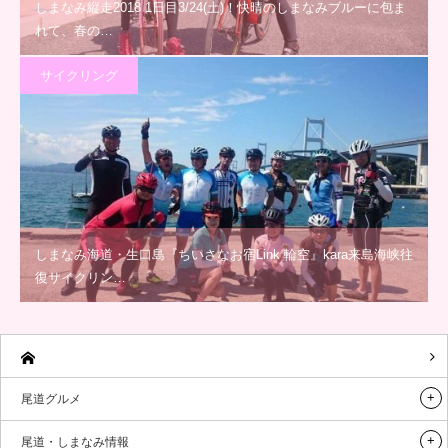
しまなみ縦走2018 1日目3/24(土)！快晴のしまなみブルーに包ま
れて、春の…
サイクリング
しまなみ海道・生口島『ちいさなお宿Link 輪空』kara来島海峡往
復サイクリン…
尾道グルメ
尾道・しまなみ情報