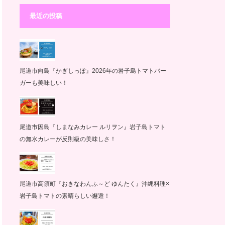
最近の投稿
尾道市向島『かぎしっぽ』2026年の岩子島トマトバー
ガーも美味しい！
尾道市因島『しまなみカレー ルリヲン』岩子島トマト
の無水カレーが反則級の美味しさ！
尾道市高須町『おきなわんふ～ど ゆんたく』沖縄料理×
岩子島トマトの素晴らしい邂逅！