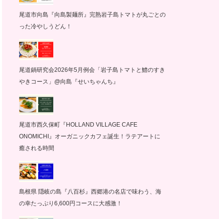
尾道市向島『向島製麺所』完熟岩子島トマトが丸ごとの
った冷やしうどん！
尾道鍋研究会2026年5月例会「岩子島トマトと鱧のすき
やきコース」@向島『せいちゃんち』
尾道市西久保町『HOLLAND VILLAGE CAFE
ONOMICHI』オーガニックカフェ誕生！ラテアートに
癒される時間
島根県 隠岐の島『八百杉』西郷港の名店で味わう、海
の幸たっぷり6,600円コースに大感激！