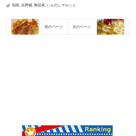
因島
,
吉野瞬
,
陶芸家
,
いんのしマルシェ
前のページ
次のページ