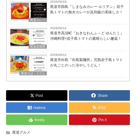
2026/06/18
尾道市因島『しまなみカレー ルリヲン』岩子
島トマトの無水カレーが反則級の美味しさ！
尾道カレー
2026/06/14
尾道市高須町『おきなわんふ～ど ゆんたく』
沖縄料理×岩子島トマトの素晴らしい邂逅！
尾道居酒屋
2026/06/12
尾道市向島『向島製麺所』完熟岩子島トマト
が丸ごとのった冷やしうどん！
尾道そば・うどん
Post
Share
Hatena
RSS
feedly
Pin it
尾道グルメ