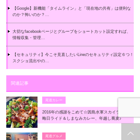
【Google】新機能「タイムライン」と「現在地の共有」は便利な
のか？怖いのか？…
大切なfacebookページとグループをショートカット設定すれば、
情報収集・管理…
【セキュリティ】今こそ見直したいLineのセキュリティ設定６つ！
スクショ流出やの…
関連記事
尾道カレー
2016年の感謝をこめて☆因島水軍スカイライン大
晦日ライド＆しまなみカレー、年越し蕎麦♪
ホーム
新着情報
シェア
お問合せ
尾道グルメ