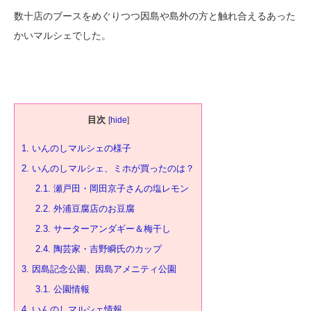
数十店のブースをめぐりつつ因島や島外の方と触れ合えるあった
かいマルシェでした。
目次
[
hide
]
1.
いんのしマルシェの様子
2.
いんのしマルシェ、ミホが買ったのは？
2.1.
瀬戸田・岡田京子さんの塩レモン
2.2.
外浦豆腐店のお豆腐
2.3.
サーターアンダギー＆梅干し
2.4.
陶芸家・吉野瞬氏のカップ
3.
因島記念公園、因島アメニティ公園
3.1.
公園情報
4.
いんのしマルシェ情報