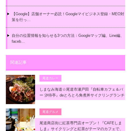
【Google】店舗オーナー必読！Googleマイビジネス登録・MEO対
策を行っ…
自分の位置情報を知らせる3つの方法：Googleマップ編、Line編、
faceb…
関連記事
尾道カレー
しまなみ海道☆尾道市瀬戸田『自転車カフェ＆バ
ー 汐待亭』deとろとろ角煮丼サイクリングランチ
尾道グルメ
尾道商店街に紅茶専門店オープン！『CAFEしま
しま』サイクリングと紅茶がテーマのカフェで、