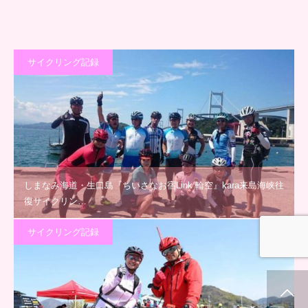
サイクリング記録
しまなみ海道・生口島『ちいさなお宿Link 輪空』kara来島海峡往
復サイクリン…
サイクリング記録
ホーム
新着情報
シェア
お問合せ