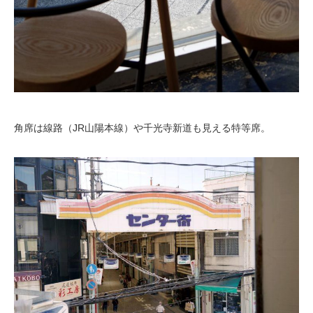
角席は線路（JR山陽本線）や千光寺新道も見える特等席。