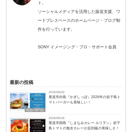
ト。
ソーシャルメディアを活用した販促支援、ワ
ードプレスベースのホームページ・ブログ制
作を行っています。
SONY イメージング・プロ・サポート会員
最新の投稿
2026/06/20
尾道市向島『かぎしっぽ』2026年の岩子島ト
マトバーガーも美味しい！
尾道の専門店
2026/06/18
尾道市因島『しまなみカレー ルリヲン』岩子
島トマトの無水カレーが反則級の美味しさ！