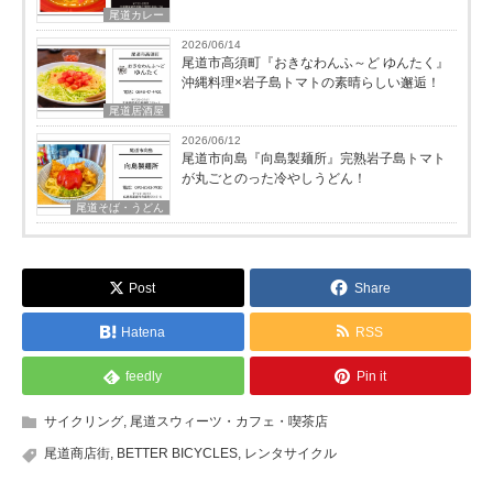
尾道カレー
2026/06/14
尾道市高須町『おきなわんふ～ど ゆんたく』
沖縄料理×岩子島トマトの素晴らしい邂逅！
尾道居酒屋
2026/06/12
尾道市向島『向島製麺所』完熟岩子島トマト
が丸ごとのった冷やしうどん！
尾道そば・うどん
Post
Share
Hatena
RSS
feedly
Pin it
サイクリング
,
尾道スウィーツ・カフェ・喫茶店
尾道商店街
,
BETTER BICYCLES
,
レンタサイクル