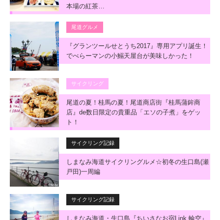
本場の紅茶…
尾道グルメ
『グランツールせとうち2017』専用アプリ誕生！
でべらーマンの小鰯天屋台が美味しかった！
サイクリング
尾道の夏！桂馬の夏！尾道商店街『桂馬蒲鉾商
店』de数日限定の貴重品「エソの子煮」をゲッ
ト！
サイクリング記録
しまなみ海道サイクリングルメ☆初冬の生口島(瀬
戸田)一周編
サイクリング記録
しまなみ海道・生口島『ちいさなお宿Link 輪空』