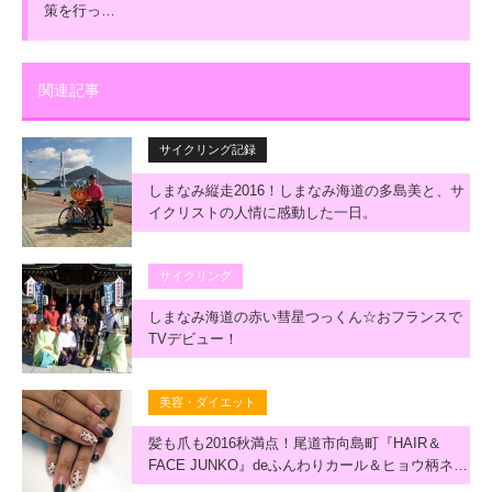
策を行っ…
関連記事
サイクリング記録
しまなみ縦走2016！しまなみ海道の多島美と、サ
イクリストの人情に感動した一日。
サイクリング
しまなみ海道の赤い彗星つっくん☆おフランスで
TVデビュー！
美容・ダイエット
髪も爪も2016秋満点！尾道市向島町『HAIR＆
FACE JUNKO』deふんわりカール＆ヒョウ柄ネ…