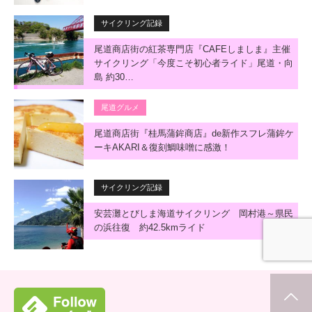
サイクリング記録
尾道商店街の紅茶専門店『CAFEしましま』主催
サイクリング「今度こそ初心者ライド」尾道・向
島 約30…
尾道グルメ
尾道商店街『桂馬蒲鉾商店』de新作スフレ蒲鉾ケ
ーキAKARI＆復刻鯛味噌に感激！
サイクリング記録
安芸灘とびしま海道サイクリング 岡村港～県民
の浜往復 約42.5kmライド
ホーム
新着情報
シェア
お問合せ