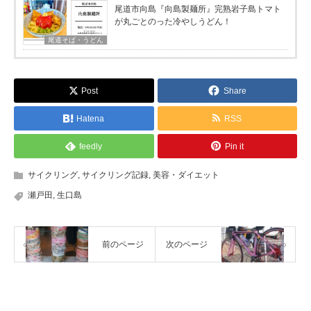
尾道市向島『向島製麺所』完熟岩子島トマト
が丸ごとのった冷やしうどん！
尾道そば・うどん
Post
Share
Hatena
RSS
feedly
Pin it
サイクリング
,
サイクリング記録
,
美容・ダイエット
瀬戸田
,
生口島
前のページ
次のページ