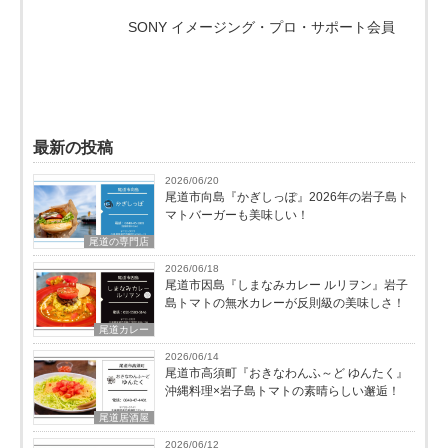
SONY イメージング・プロ・サポート会員
最新の投稿
2026/06/20
尾道市向島『かぎしっぽ』2026年の岩子島ト
マトバーガーも美味しい！
尾道の専門店
2026/06/18
尾道市因島『しまなみカレー ルリヲン』岩子
島トマトの無水カレーが反則級の美味しさ！
尾道カレー
2026/06/14
尾道市高須町『おきなわんふ～ど ゆんたく』
沖縄料理×岩子島トマトの素晴らしい邂逅！
尾道居酒屋
2026/06/12