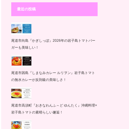
最近の投稿
尾道市向島『かぎしっぽ』2026年の岩子島トマトバー
ガーも美味しい！
尾道市因島『しまなみカレー ルリヲン』岩子島トマト
の無水カレーが反則級の美味しさ！
尾道市高須町『おきなわんふ～ど ゆんたく』沖縄料理×
岩子島トマトの素晴らしい邂逅！