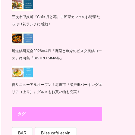
三次市甲奴町『Cafe 月と花』古民家カフェのお野菜た
っぷり花ランチに感動！
尾道鍋研究会2026年4月「野菜と魚介のビスク風鍋コー
ス」@向島『BISTRO SIMA亭』
祝リニューアルオープン！尾道市『瀬戸田パーキングエ
リア（上り）』グルメもお買い物も充実！
タグ
BAR
Bliss café et vin