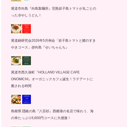
尾道市向島『向島製麺所』完熟岩子島トマトが丸ごとの
った冷やしうどん！
尾道鍋研究会2026年5月例会「岩子島トマトと鱧のすき
やきコース」@向島『せいちゃんち』
尾道市西久保町『HOLLAND VILLAGE CAFE
ONOMICHI』オーガニックカフェ誕生！ラテアートに
癒される時間
島根県 隠岐の島『八百杉』西郷港の名店で味わう、海
の幸たっぷり6,600円コースに大感激！