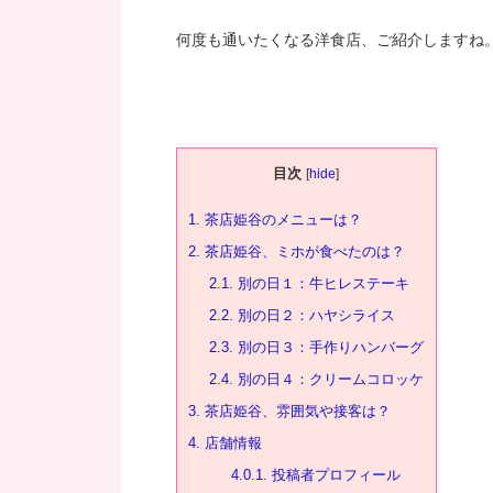
何度も通いたくなる洋食店、ご紹介しますね
目次
[
hide
]
1.
茶店姫谷のメニューは？
2.
茶店姫谷、ミホが食べたのは？
2.1.
別の日１：牛ヒレステーキ
2.2.
別の日２：ハヤシライス
2.3.
別の日３：手作りハンバーグ
2.4.
別の日４：クリームコロッケ
3.
茶店姫谷、雰囲気や接客は？
4.
店舗情報
4.0.1.
投稿者プロフィール