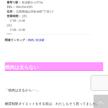
関連ランキング：
焼肉
|
松永駅
焼肉は太らない
「焼肉は太るから･･･」
糖質制限ダイエットをする前は、わたしもそう思ってました。
ホーム
新着情報
シェア
お問合せ