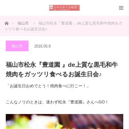
ホーム
福山市
福山市松永『豊道園 』de上質な黒毛和牛焼肉をガ
ッツリ食べるお誕生日会♪
福山市
2016.05.8
福山市松永『豊道園 』de上質な黒毛和牛
焼肉をガッツリ食べるお誕生日会♪
「お誕生日おめでとう！焼肉食べに行こー！」
こんなノリのときは、迷わず松永『豊道園』さんへGO！