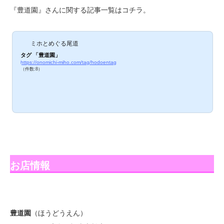
『豊道園』さんに関する記事一覧はコチラ。
ミホとめぐる尾道
タグ 「豊道園」
https://onomichi-miho.com/tag/hodoentag
（件数:8）
お店情報
豊道園
（ほうどうえん）