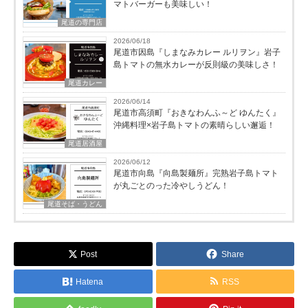
マトバーガーも美味しい！
尾道の専門店
2026/06/18
尾道市因島『しまなみカレー ルリヲン』岩子
島トマトの無水カレーが反則級の美味しさ！
尾道カレー
2026/06/14
尾道市高須町『おきなわんふ～ど ゆんたく』
沖縄料理×岩子島トマトの素晴らしい邂逅！
尾道居酒屋
2026/06/12
尾道市向島『向島製麺所』完熟岩子島トマト
が丸ごとのった冷やしうどん！
尾道そば・うどん
Post
Share
Hatena
RSS