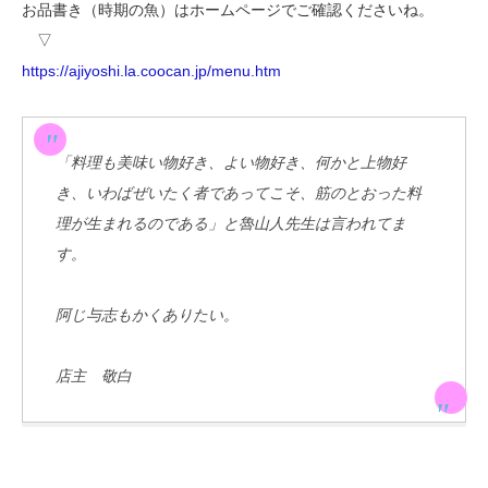
お品書き（時期の魚）はホームページでご確認くださいね。
▽
https://ajiyoshi.la.coocan.jp/menu.htm
「料理も美味い物好き、よい物好き、何かと上物好
き、いわばぜいたく者であってこそ、筋のとおった料
理が生まれるのである」と魯山人先生は言われてま
す。
阿じ与志もかくありたい。
店主 敬白