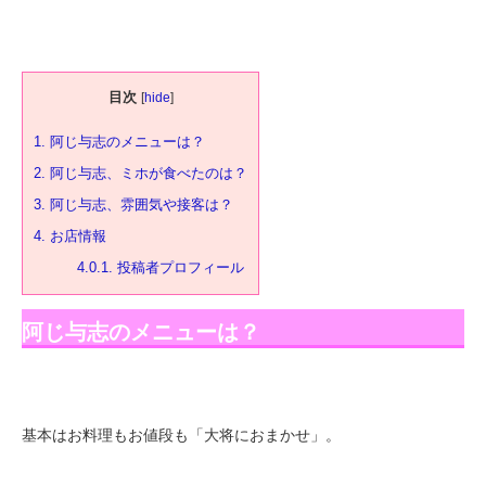
目次
[
hide
]
1.
阿じ与志のメニューは？
2.
阿じ与志、ミホが食べたのは？
3.
阿じ与志、雰囲気や接客は？
4.
お店情報
4.0.1.
投稿者プロフィール
阿じ与志のメニューは？
基本はお料理もお値段も「大将におまかせ」。