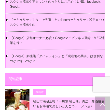
スクショ流出やアカウントのっとりにご用心！LINE、facebook、
Googl…
【セキュリティ】今こそ見直したいLineのセキュリティ設定６つ！
スクショ流出やの…
【Google】店舗オーナー必読！Googleマイビジネス登録・MEO対
策を行っ…
【Google】新機能「タイムライン」と「現在地の共有」は便利な
のか？怖いのか？…
関連記事
福山市
福山市南蔵王町『一風堂 福山店』再訪！居酒屋使
いもお手頃で楽しいとんこつラーメン店♪
ホーム
新着情報
シェア
お問合せ