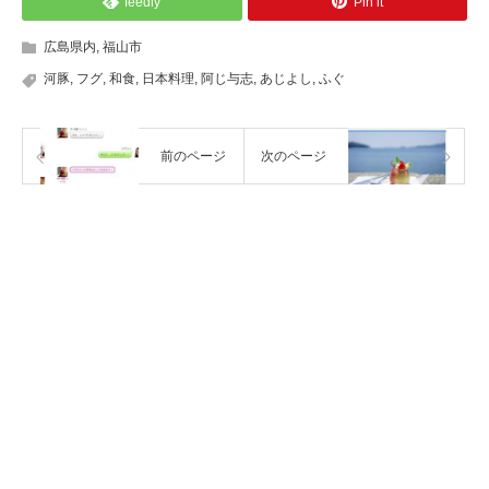
feedly
Pin it
広島県内
,
福山市
河豚
,
フグ
,
和食
,
日本料理
,
阿じ与志
,
あじよし
,
ふぐ
前のページ
次のページ