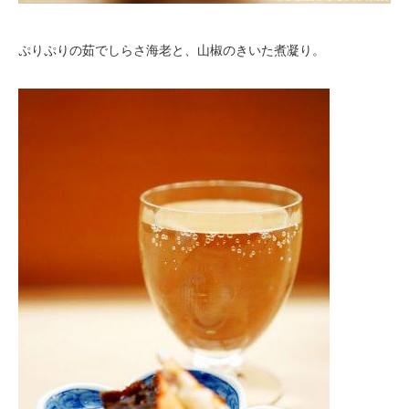
ぷりぷりの茹でしらさ海老と、山椒のきいた煮凝り。