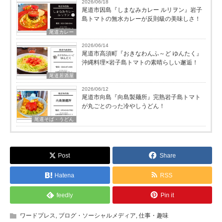
2026/06/18
尾道市因島『しまなみカレー ルリヲン』岩子
島トマトの無水カレーが反則級の美味しさ！
尾道カレー
2026/06/14
尾道市高須町『おきなわんふ～ど ゆんたく』
沖縄料理×岩子島トマトの素晴らしい邂逅！
尾道居酒屋
2026/06/12
尾道市向島『向島製麺所』完熟岩子島トマト
が丸ごとのった冷やしうどん！
尾道そば・うどん
Post
Share
Hatena
RSS
feedly
Pin it
ワードプレス
,
ブログ・ソーシャルメディア
,
仕事・趣味