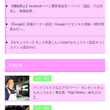
【機能廃止】facebookページ運営者必見！ページ「認証」で公式
化し、検索結果…
【Google】店舗オーナー必読！Googleマイビジネス登録・MEO対
策を行っ…
【セキュリティ】今こそ見直したいLineのセキュリティ設定６つ！
スクショ流出やの…
関連記事
仕事・趣味
バッドフェイスなエアロパーツ・ボンネットがぶ
ちカッコエエ！東広島『High Works』de大人の
工…
仕事・趣味