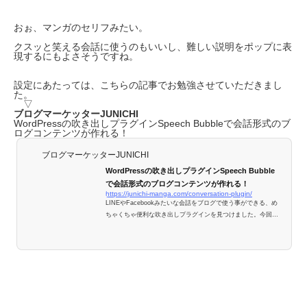
おぉ、マンガのセリフみたい。
クスッと笑える会話に使うのもいいし、難しい説明をポップに表
現するにもよさそうですね。
設定にあたっては、こちらの記事でお勉強させていただきまし
た。
▽
ブログマーケッターJUNICHI
WordPressの吹き出しプラグインSpeech Bubbleで会話形式のブ
ログコンテンツが作れる！
ブログマーケッターJUNICHI
WordPressの吹き出しプラグインSpeech Bubble
で会話形式のブログコンテンツが作れる！
https://junichi-manga.com/conversation-plugin/
LINEやFacebookみたいな会話をブログで使う事ができる、め
ちゃくちゃ便利な吹き出しプラグインを見つけました。今回
は、漫画風や会話風にブログを進行することができるようにな
るワードプレスのプラグイン『Speech Bubble』というプラグ
インのインストール方法＆使い方をご紹介します。