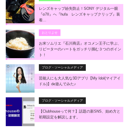
レンズキャップ紛失防止！SONY デジタル一眼
『α7II』へ『hufa レンズキャップクリップ』装
着…
おとりよせ
お米ソムリエ『石川商店』オコメン王子に学ぶ、
リピーターのハートをガッチリ掴む３つのポイン
ト！
ブログ・ソーシャルメディア
芸能人にも大人気な3Dアプリ【My Idol(マイアイ
ドル)】de遊んでみた♪
ブログ・ソーシャルメディア
【Clubhouseって何？】話題の新SNS、始め方と
初期設定を解説します。