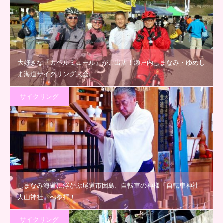
大好きな『カペルミュール』がご出店！瀬戸内しまなみ・ゆめし
ま海道サイクリング大会…
サイクリング
しまなみ海道に浮かぶ尾道市因島、自転車の神様「自転車神社
大山神社」へ参拝！
サイクリング