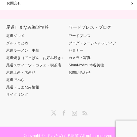
お問合せ
尾道しまなみ海道情報
ワードプレス・ブログ
尾道グルメ
ワードプレス
グルメまとめ
ブログ・ソーシャルメディア
尾道ラーメン・中華
セミナー
尾道焼き（てっぱん・お好み焼き）
カメラ・写真
尾道スウィーツ・カフェ・喫茶店
SimaNYAmi 本谷美穂
尾道土産・名産品
お問い合わせ
尾道でべら
尾道・しまなみ情報
サイクリング
Twitter
Facebook
Instagram
RSS
Copyright ©
ミホとめぐる尾道
All rights reserved.