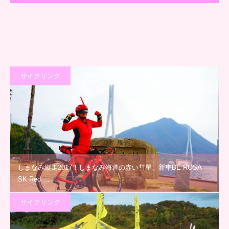
サイクリング
しまなみ縦走2017！しまなみ海道の赤い彗星、新車DE ROSA
SK Red …
サイクリング