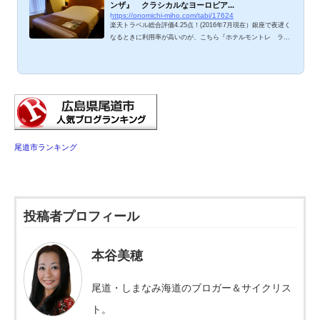
ンザ』 クラシカルなヨーロピア...
https://onomichi-miho.com/tabi/17624
楽天トラベル総合評価4.25点！(2016年7月現在）銀座で夜遅く
なるときに利用率が高いのが、こちら『ホテルモントレ ラ・
スールギンザ』と『ホテルモントレ銀座』。無機質なビジネス
ホテルは苦手なので、モントレグループのヨーロピアンテイス
トがお気に入りなのです。銀座夜遊びプランにオススメなホテ
ル、ご紹介しますね。 ホテルモントレ ラ・スールギンザ 銀
座一丁目駅からなら徒歩1分、JR東京駅からも徒歩圏内の好立
地。1Fフロント付近もヨーロピアン調でまとめられ、落ち着く
雰囲気になっています。エレベーターの回数...
尾道市ランキング
投稿者プロフィール
本谷美穂
尾道・しまなみ海道のブロガー＆サイクリス
ト。