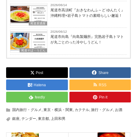
2026/06/14
尾道市高須町『おきなわんふ～ど ゆんたく』
沖縄料理×岩子島トマトの素晴らしい邂逅！
尾道居酒屋
2026/06/12
尾道市向島『向島製麺所』完熟岩子島トマト
が丸ごとのった冷やしうどん！
尾道そば・うどん
Post
Share
Hatena
RSS
feedly
Pin it
国内旅行・グルメ
,
東京・横浜・関東
,
カクテル
,
旅行・グルメ
,
お酒
銀座
,
テンダー
,
東京都
,
上田和男