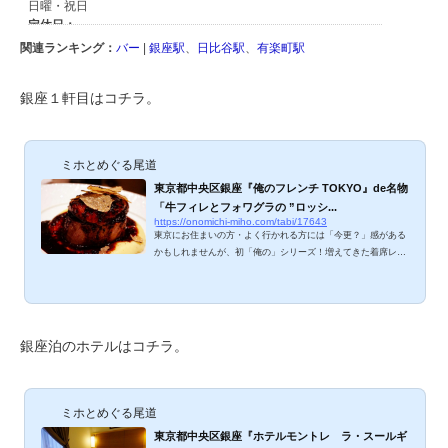
関連ランキング：
バー
|
銀座駅
、
日比谷駅
、
有楽町駅
銀座１軒目はコチラ。
ミホとめぐる尾道
東京都中央区銀座『俺のフレンチ TOKYO』de名物
「牛フィレとフォワグラの ”ロッシ...
https://onomichi-miho.com/tabi/17643
東京にお住まいの方・よく行かれる方には「今更？」感がある
かもしれませんが、初「俺の」シリーズ！増えてきた着席レス
トランスタイルにのっかり、銀座『俺のフレンチ TOKYO』へ
お邪魔してきました。リーズナブルな価格でどっしりフレンチ
をいただけて、「こりゃ流行るはずだわ」と実感。ミホの初
「俺の」訪問記、ご紹介しますね。 俺のフレンチ TOKYOのメ
ニューは？ おつまみ、冷前菜、温前菜、肉料理、魚料理。ワイ
銀座泊のホテルはコチラ。
ンメニュー。リクエストすれば、ワインリストを出してもらえ
ます。『俺の泡』。 俺のフレンチ TOKYO...
ミホとめぐる尾道
東京都中央区銀座『ホテルモントレ ラ・スールギ