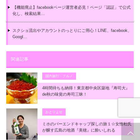
【機能廃止】facebookページ運営者必見！ページ「認証」で公式
化し、検索結果…
スクショ流出やアカウントのっとりにご用心！LINE、facebook、
Googl…
関連記事
国内旅行・グルメ
4時間待ちも納得！東京都中央区築地『寿司大』
de秋の味覚の寿司三昧！
おとりよせ
ミホのバーエンドキャップ探しの旅１☆女性杜氏
が醸す広島の地酒『美穂』に酔いしれる
ホーム
新着情報
シェア
お問合せ