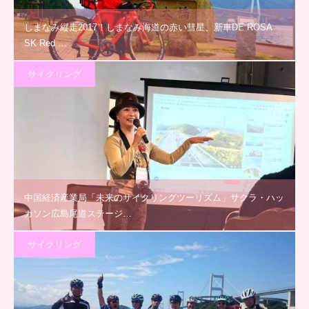
しまなみ縦走2017！しまなみ海道の赤い彗星、新車DE ROSA
SK Red …
サイクリング
中国経済産業局「未来のサイクリングツーリズム」サクラ・ハッ
カソン広島尾道ステージ…
サイクリング