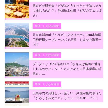
尾道ピザ研究会「ピザはどうやったら美味しそう
に撮れるのか？」@因島土生町『ピザカフェつば
さ』
尾道・しまなみ情報
尾道市浦崎町『ベラビスタマリーナ』kara水陸両
用飛行機シープレーンズで尾道・しまなみ海道一
周！
尾道・しまなみ情報
ブラタモリ ＃73 尾道ロケ「なぜ人は尾道に魅せ
られるのか？」タモリさんとめぐる日本遺産の町
尾道。…
尾道・しまなみ情報
広島県内の美味しい・楽しい・綺麗が集約された
『ひろしま観光ナビ』リニューアルオープン！