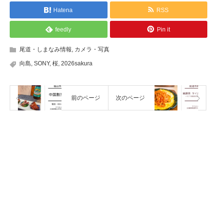
Hatena
RSS
feedly
Pin it
尾道・しまなみ情報
,
カメラ・写真
向島
,
SONY
,
桜
,
2026sakura
前のページ
次のページ