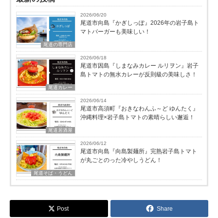
2026/06/20
尾道市向島『かぎしっぽ』2026年の岩子島ト
マトバーガーも美味しい！
尾道の専門店
2026/06/18
尾道市因島『しまなみカレー ルリヲン』岩子
島トマトの無水カレーが反則級の美味しさ！
尾道カレー
2026/06/14
尾道市高須町『おきなわんふ～ど ゆんたく』
沖縄料理×岩子島トマトの素晴らしい邂逅！
尾道居酒屋
2026/06/12
尾道市向島『向島製麺所』完熟岩子島トマト
が丸ごとのった冷やしうどん！
尾道そば・うどん
Post
Share