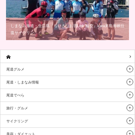
しまなみ海道・生口島『ちいさなお宿Link 輪空』kara来島海峡往
復サイクリン…
尾道グルメ
尾道・しまなみ情報
尾道でべら
旅行・グルメ
サイクリング
美容・ダイエット