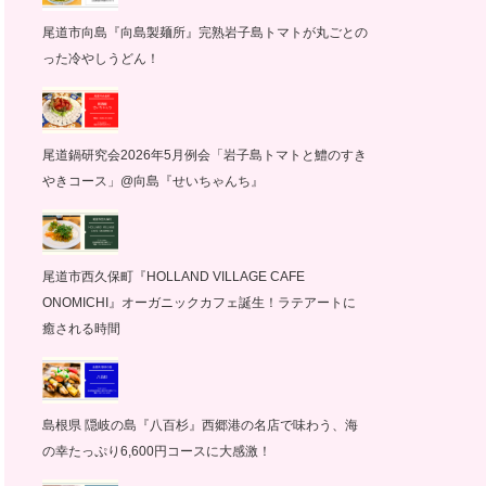
尾道市向島『向島製麺所』完熟岩子島トマトが丸ごとの
った冷やしうどん！
尾道鍋研究会2026年5月例会「岩子島トマトと鱧のすき
やきコース」@向島『せいちゃんち』
尾道市西久保町『HOLLAND VILLAGE CAFE
ONOMICHI』オーガニックカフェ誕生！ラテアートに
癒される時間
島根県 隠岐の島『八百杉』西郷港の名店で味わう、海
の幸たっぷり6,600円コースに大感激！