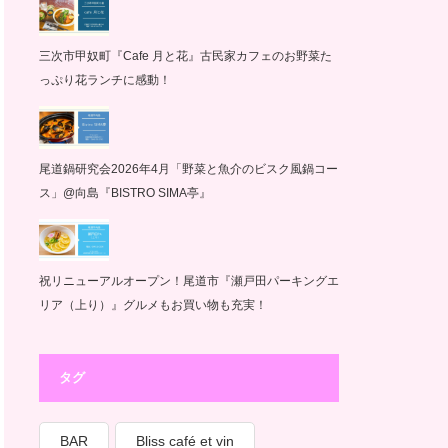
三次市甲奴町『Cafe 月と花』古民家カフェのお野菜た
っぷり花ランチに感動！
尾道鍋研究会2026年4月「野菜と魚介のビスク風鍋コー
ス」@向島『BISTRO SIMA亭』
祝リニューアルオープン！尾道市『瀬戸田パーキングエ
リア（上り）』グルメもお買い物も充実！
タグ
BAR
Bliss café et vin