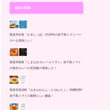
最近の投稿
尾道市向島『かぎしっぽ』2026年の岩子島トマトバー
ガーも美味しい！
尾道市因島『しまなみカレー ルリヲン』岩子島トマト
の無水カレーが反則級の美味しさ！
尾道市高須町『おきなわんふ～ど ゆんたく』沖縄料理×
岩子島トマトの素晴らしい邂逅！